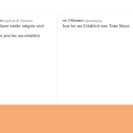
M
en
vor 5 Monaten
Angebote & Aktionen
Ankündigung
a
Rasen wieder sattgrün wird:
Jetzt bei uns Erhältlich euer Team Mayer
y
 jetzt bei uns erhältlich 
e
r
G
ü
n
t
e
r
G
m
b
H