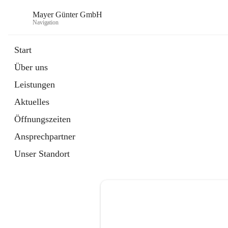
Mayer Günter GmbH
Navigation
Start
Über uns
öffnet
AGRAR
Leistungen
in
Artikel
neuem
Aktuelles
Tab
öffnet
TRANSPORTE
in
Artikel
Öffnungszeiten
neuem
Tab
Ansprechpartner
Unser Standort