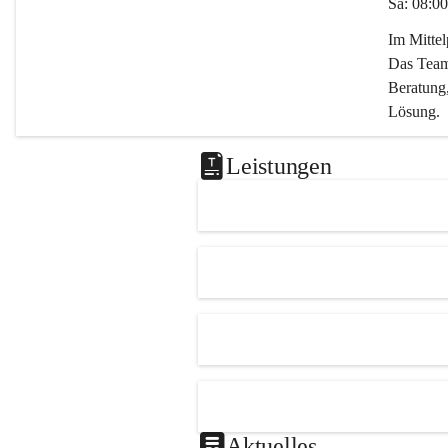
Sa: 08:00
Im Mitte
Das Team 
Beratung,
Lösung.
Kontaktie
Leistungen
0347282
office@m
Aktuelles