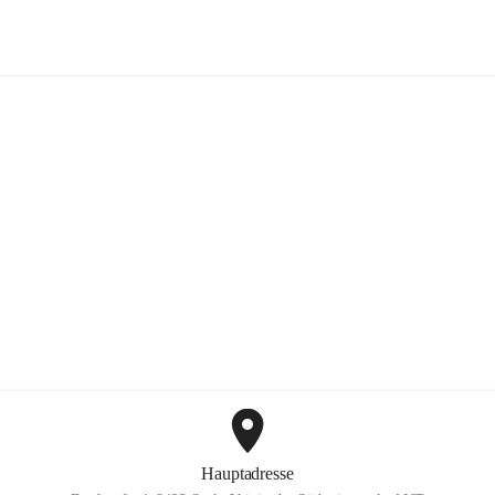
Mayer Günter GmbH
+2
Hauptadresse