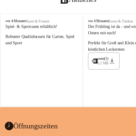
M
M
vor 4 Monaten
vor 4 Monaten
Sport & Freizeit
Essen & Trinken
a
a
Spiel- & Sportrasen erhältlich!
Der Frühling ist da - und wir
y
y
Ostern mit euch!
Robuster Qualitätsrasen für Garten, Spiel 
e
e
r
r
und Sport
Perfekt für Groß und Klein 
G
G
köstlichen Leckereien
ü
ü
n
n
oster(1)
0,1 MB
t
t
e
e
r
r
G
G
m
m
b
b
H
H
Öffnungszeiten