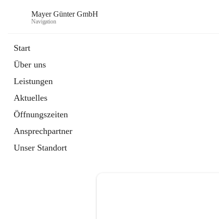
Mayer Günter GmbH
Navigation
Start
Über uns
öffnet
AGRAR
Leistungen
in
Artikel
neuem
Aktuelles
Tab
öffnet
TRANSPORTE
in
Artikel
Öffnungszeiten
neuem
Tab
Ansprechpartner
Unser Standort