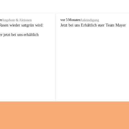
M
en
vor 5 Monaten
Angebote & Aktionen
Ankündigung
a
Rasen wieder sattgrün wird:
Jetzt bei uns Erhältlich euer Team Mayer
y
 jetzt bei uns erhältlich 
e
r
G
ü
n
t
e
r
G
m
b
H