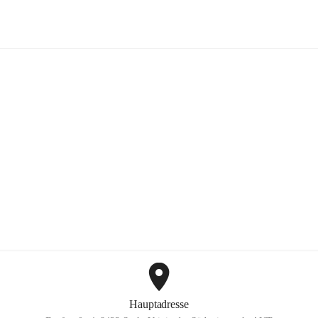
Mayer Günter GmbH
+2
Hauptadresse