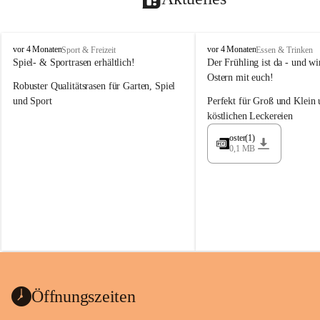
M
M
vor 4 Monaten
vor 4 Monaten
Sport & Freizeit
Essen & Trinken
a
a
Spiel- & Sportrasen erhältlich!
Der Frühling ist da - und wir
y
y
Ostern mit euch!
Robuster Qualitätsrasen für Garten, Spiel 
e
e
r
r
und Sport
Perfekt für Groß und Klein 
G
G
köstlichen Leckereien
ü
ü
n
n
oster(1)
0,1 MB
t
t
e
e
r
r
G
G
m
m
b
b
H
H
Öffnungszeiten