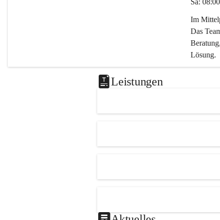
Sa: 08:00
Im Mitte
Das Team 
Beratung,
Lösung.
Kontaktie
Leistungen
0347282
office@m
Aktuelles