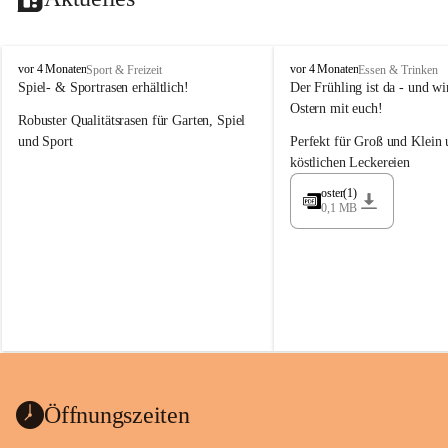
M
M
vor 4 Monaten
vor 4 Monaten
Sport & Freizeit
Essen & Trinken
a
a
Spiel- & Sportrasen erhältlich!
Der Frühling ist da - und wir
y
y
Ostern mit euch!
Robuster Qualitätsrasen für Garten, Spiel 
e
e
r
r
und Sport
Perfekt für Groß und Klein 
G
G
köstlichen Leckereien
ü
ü
n
n
oster(1)
0,1 MB
t
t
e
e
r
r
G
G
m
m
b
b
H
H
Öffnungszeiten