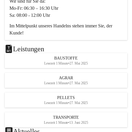
Wir sind für Sie da:
Mo-Fr: 06:30 – 16:30 Uhr
Sa: 08:00 - 12:00 Uhr
Im Mittelpunkt unseres Handelns stehen immer Sie, der 
Kunde!
Das Team ist freundlich, motiviert und bestens geschult in 
den Bereichen
Leistungen
Beratung, Lager sowie Transport. Für alle Ihre Anliegen 
BAUSTOFFE
finden wir eine individuelle Lösung.
Lesezeit 1 Minute
•
27. Mai 2025
Kontaktieren Sie uns:
AGRAR
034728230
Lesezeit 1 Minute
•
27. Mai 2025
office@mayer-lipsch.at
PELLETS
Lesezeit 1 Minute
•
27. Mai 2025
TRANSPORTE
Lesezeit 1 Minute
•
13. Juni 2025
Aktuelles