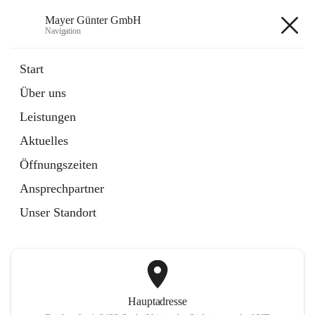
Mayer Günter GmbH
Navigation
Mayer Günter GmbH
Start
Über uns
öffnet
AGRAR
Leistungen
in
Artikel
neuem
Aktuelles
Tab
öffnet
TRANSPORTE
in
Artikel
Öffnungszeiten
neuem
Tab
Ansprechpartner
+2
Unser Standort
Hauptadresse