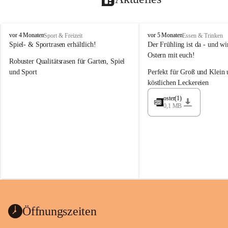
M
M
vor 4 Monaten
vor 5 Monaten
Sport & Freizeit
Essen & Trinken
a
a
Spiel- & Sportrasen erhältlich!
Der Frühling ist da - und wir
y
y
Ostern mit euch!
Robuster Qualitätsrasen für Garten, Spiel 
e
e
r
r
und Sport
Perfekt für Groß und Klein 
G
G
köstlichen Leckereien
ü
ü
n
n
oster(1)
0,1 MB
t
t
e
e
r
r
G
G
m
m
b
b
H
H
Öffnungszeiten