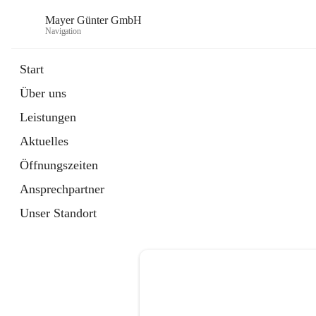
Mayer Günter GmbH
Navigation
Start
Über uns
öffnet
AGRAR
Leistungen
in
Artikel
neuem
Aktuelles
Tab
öffnet
TRANSPORTE
in
Artikel
Öffnungszeiten
neuem
Tab
Ansprechpartner
Unser Standort