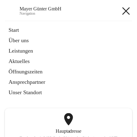
Mayer Günter GmbH
Navigation
Mayer Günter GmbH
Start
Über uns
öffnet
AGRAR
Leistungen
in
Artikel
neuem
Aktuelles
Tab
öffnet
TRANSPORTE
in
Artikel
Öffnungszeiten
neuem
Tab
Ansprechpartner
+2
Unser Standort
Hauptadresse