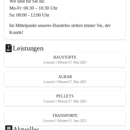
Wir sind für Sie da:
Mo-Fr: 06:30 – 16:30 Uhr
Sa: 08:00 - 12:00 Uhr
Im Mittelpunkt unseres Handelns stehen immer Sie, der 
Kunde!
Das Team ist freundlich, motiviert und bestens geschult in 
den Bereichen
Leistungen
Beratung, Lager sowie Transport. Für alle Ihre Anliegen 
BAUSTOFFE
finden wir eine individuelle Lösung.
Lesezeit 1 Minute
•
27. Mai 2025
Kontaktieren Sie uns:
AGRAR
034728230
Lesezeit 1 Minute
•
27. Mai 2025
office@mayer-lipsch.at
PELLETS
Lesezeit 1 Minute
•
27. Mai 2025
TRANSPORTE
Lesezeit 1 Minute
•
13. Juni 2025
Aktuelles