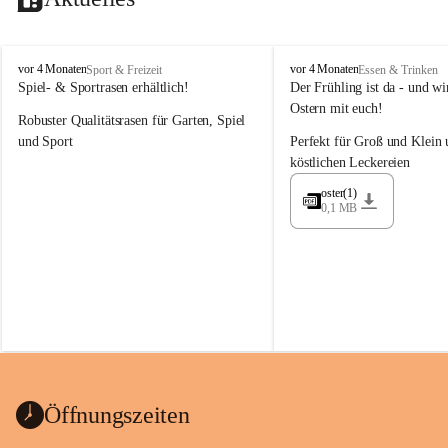
M
M
vor 4 Monaten
vor 4 Monaten
Sport & Freizeit
Essen & Trinken
a
a
Spiel- & Sportrasen erhältlich!
Der Frühling ist da - und wir
y
y
Ostern mit euch!
Robuster Qualitätsrasen für Garten, Spiel 
e
e
r
r
und Sport
Perfekt für Groß und Klein 
G
G
köstlichen Leckereien
ü
ü
n
n
oster(1)
0,1 MB
t
t
e
e
r
r
G
G
m
m
b
b
H
H
Öffnungszeiten