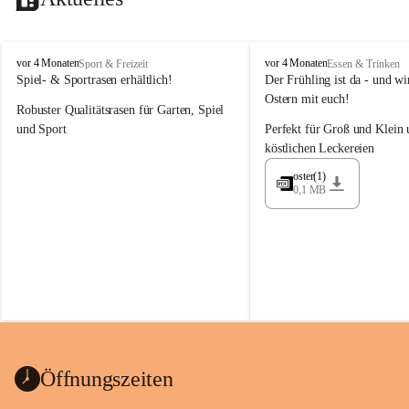
M
M
vor 4 Monaten
vor 4 Monaten
Sport & Freizeit
Essen & Trinken
a
a
Spiel- & Sportrasen erhältlich!
Der Frühling ist da - und wir
y
y
Ostern mit euch!
Robuster Qualitätsrasen für Garten, Spiel 
e
e
r
r
und Sport
Perfekt für Groß und Klein 
G
G
köstlichen Leckereien
ü
ü
n
n
oster(1)
0,1 MB
t
t
e
e
r
r
G
G
m
m
b
b
H
H
Öffnungszeiten