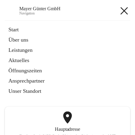
Mayer Günter GmbH
Navigation
Mayer Günter GmbH
Start
Über uns
öffnet
AGRAR
Leistungen
in
Artikel
neuem
Aktuelles
Tab
öffnet
TRANSPORTE
in
Artikel
Öffnungszeiten
neuem
Tab
Ansprechpartner
+2
Unser Standort
Hauptadresse