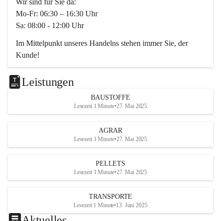
Wir sind für Sie da:
Mo-Fr: 06:30 – 16:30 Uhr
Sa: 08:00 - 12:00 Uhr
Im Mittelpunkt unseres Handelns stehen immer Sie, der 
Kunde!
Das Team ist freundlich, motiviert und bestens geschult in 
den Bereichen
Leistungen
Beratung, Lager sowie Transport. Für alle Ihre Anliegen 
BAUSTOFFE
finden wir eine individuelle Lösung.
Lesezeit 1 Minute
•
27. Mai 2025
Kontaktieren Sie uns:
AGRAR
034728230
Lesezeit 1 Minute
•
27. Mai 2025
office@mayer-lipsch.at
PELLETS
Lesezeit 1 Minute
•
27. Mai 2025
TRANSPORTE
Lesezeit 1 Minute
•
13. Juni 2025
Aktuelles