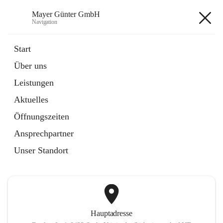
Mayer Günter GmbH
Navigation
Mayer Günter GmbH
Start
Über uns
öffnet
AGRAR
Leistungen
in
Artikel
neuem
Aktuelles
Tab
öffnet
TRANSPORTE
in
Artikel
Öffnungszeiten
neuem
Tab
Ansprechpartner
+2
Unser Standort
Hauptadresse