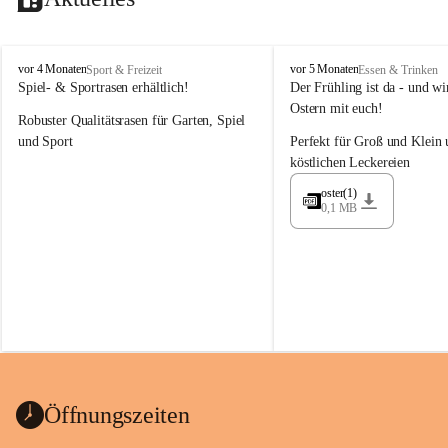
M
M
vor 4 Monaten
vor 5 Monaten
Sport & Freizeit
Essen & Trinken
a
a
Spiel- & Sportrasen erhältlich!
Der Frühling ist da - und wir
y
y
Ostern mit euch!
Robuster Qualitätsrasen für Garten, Spiel 
e
e
r
r
und Sport
Perfekt für Groß und Klein 
G
G
köstlichen Leckereien
ü
ü
n
n
oster(1)
0,1 MB
t
t
e
e
r
r
G
G
m
m
b
b
H
H
Öffnungszeiten