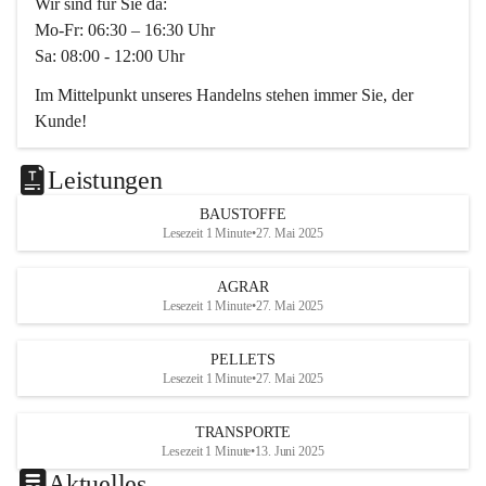
Wir sind für Sie da:
Mo-Fr: 06:30 – 16:30 Uhr
Sa: 08:00 - 12:00 Uhr
Im Mittelpunkt unseres Handelns stehen immer Sie, der 
Kunde!
Das Team ist freundlich, motiviert und bestens geschult in 
den Bereichen
Leistungen
Beratung, Lager sowie Transport. Für alle Ihre Anliegen 
BAUSTOFFE
finden wir eine individuelle Lösung.
Lesezeit 1 Minute
•
27. Mai 2025
Kontaktieren Sie uns:
AGRAR
034728230
Lesezeit 1 Minute
•
27. Mai 2025
office@mayer-lipsch.at
PELLETS
Lesezeit 1 Minute
•
27. Mai 2025
TRANSPORTE
Lesezeit 1 Minute
•
13. Juni 2025
Aktuelles