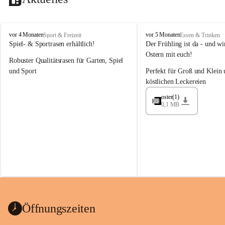
M
M
vor 4 Monaten
vor 5 Monaten
Sport & Freizeit
Essen & Trinken
a
a
Spiel- & Sportrasen erhältlich!
Der Frühling ist da - und wir
y
y
Ostern mit euch!
Robuster Qualitätsrasen für Garten, Spiel 
e
e
r
r
und Sport
Perfekt für Groß und Klein 
G
G
köstlichen Leckereien
ü
ü
n
n
oster(1)
0,1 MB
t
t
e
e
r
r
G
G
m
m
b
b
H
H
Öffnungszeiten