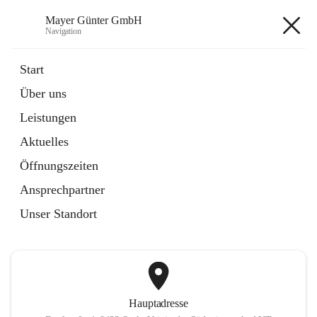
Mayer Günter GmbH
Navigation
Mayer Günter GmbH
Start
Über uns
öffnet
AGRAR
Leistungen
in
Artikel
neuem
Aktuelles
Tab
öffnet
TRANSPORTE
in
Artikel
Öffnungszeiten
neuem
Tab
Ansprechpartner
+2
Unser Standort
Hauptadresse