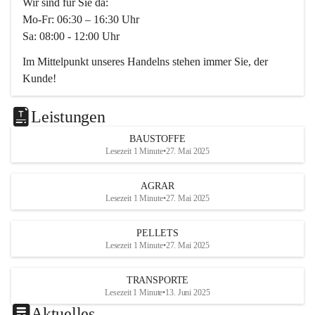
Wir sind für Sie da:
Mo-Fr: 06:30 – 16:30 Uhr
Sa: 08:00 - 12:00 Uhr
Im Mittelpunkt unseres Handelns stehen immer Sie, der 
Kunde!
Das Team ist freundlich, motiviert und bestens geschult in 
den Bereichen
Leistungen
Beratung, Lager sowie Transport. Für alle Ihre Anliegen 
BAUSTOFFE
finden wir eine individuelle Lösung.
Lesezeit 1 Minute
•
27. Mai 2025
Kontaktieren Sie uns:
AGRAR
034728230
Lesezeit 1 Minute
•
27. Mai 2025
office@mayer-lipsch.at
PELLETS
Lesezeit 1 Minute
•
27. Mai 2025
TRANSPORTE
Lesezeit 1 Minute
•
13. Juni 2025
Aktuelles