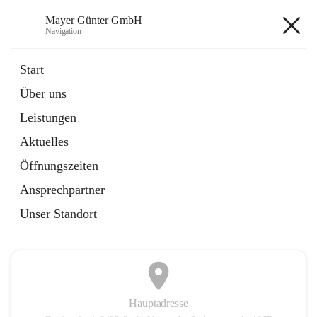
Mayer Günter GmbH
Navigation
Mayer Günter GmbH
Start
Über uns
öffnet
AGRAR
Leistungen
in
Artikel
neuem
Aktuelles
Tab
öffnet
TRANSPORTE
in
Artikel
Öffnungszeiten
neuem
Tab
Ansprechpartner
+2
Unser Standort
Hauptadresse