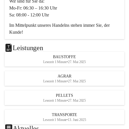
Wir sind für Sie da:
Mo-Fr: 06:30 – 16:30 Uhr
Sa: 08:00 - 12:00 Uhr
Im Mittelpunkt unseres Handelns stehen immer Sie, der 
Kunde!
Das Team ist freundlich, motiviert und bestens geschult in 
den Bereichen
Leistungen
Beratung, Lager sowie Transport. Für alle Ihre Anliegen 
BAUSTOFFE
finden wir eine individuelle Lösung.
Lesezeit 1 Minute
•
27. Mai 2025
Kontaktieren Sie uns:
AGRAR
034728230
Lesezeit 1 Minute
•
27. Mai 2025
office@mayer-lipsch.at
PELLETS
Lesezeit 1 Minute
•
27. Mai 2025
TRANSPORTE
Lesezeit 1 Minute
•
13. Juni 2025
Aktuelles