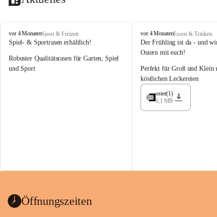
M
M
vor 4 Monaten
vor 4 Monaten
Sport & Freizeit
Essen & Trinken
a
a
Spiel- & Sportrasen erhältlich!
Der Frühling ist da - und wir
y
y
Ostern mit euch!
Robuster Qualitätsrasen für Garten, Spiel 
e
e
r
r
und Sport
Perfekt für Groß und Klein 
G
G
köstlichen Leckereien
ü
ü
n
n
oster(1)
0,1 MB
t
t
e
e
r
r
G
G
m
m
b
b
H
H
Öffnungszeiten