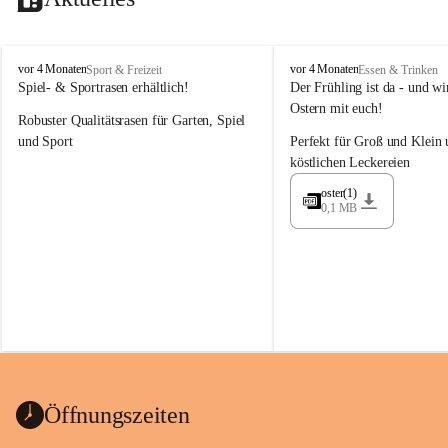
M
M
vor 4 Monaten
vor 4 Monaten
Sport & Freizeit
Essen & Trinken
a
a
Spiel- & Sportrasen erhältlich!
Der Frühling ist da - und wir
y
y
Ostern mit euch!
Robuster Qualitätsrasen für Garten, Spiel 
e
e
r
r
und Sport
Perfekt für Groß und Klein 
G
G
köstlichen Leckereien
ü
ü
n
n
oster(1)
0,1 MB
t
t
e
e
r
r
G
G
m
m
b
b
H
H
Öffnungszeiten