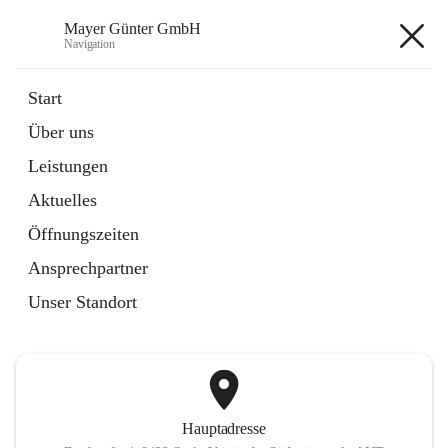
Mayer Günter GmbH
Navigation
Mayer Günter GmbH
Start
Über uns
öffnet
AGRAR
Leistungen
in
Artikel
neuem
Aktuelles
Tab
öffnet
TRANSPORTE
in
Artikel
Öffnungszeiten
neuem
Tab
Ansprechpartner
+2
Unser Standort
Hauptadresse