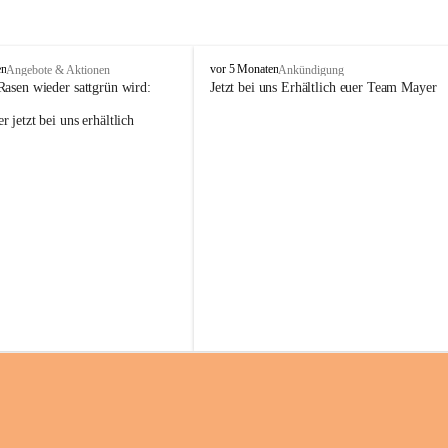
M
en
vor 5 Monaten
Angebote & Aktionen
Ankündigung
a
Rasen wieder sattgrün wird:
Jetzt bei uns Erhältlich euer Team Mayer
y
 jetzt bei uns erhältlich 
e
r
G
ü
n
t
e
r
G
m
b
H