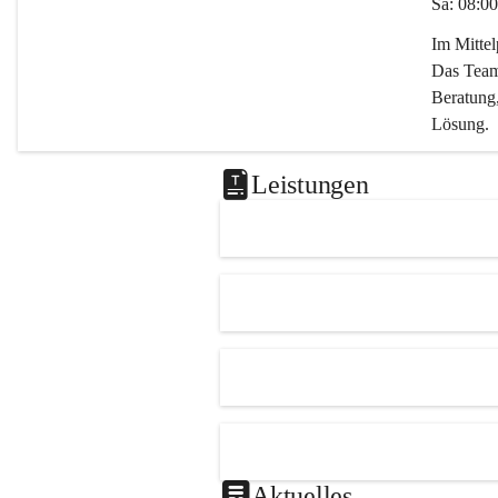
Sa: 08:00
Im Mitte
Das Team 
Beratung,
Lösung.
Kontaktie
Leistungen
0347282
office@m
Aktuelles