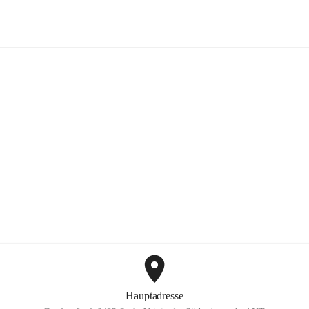
Mayer Günter GmbH
+2
Hauptadresse