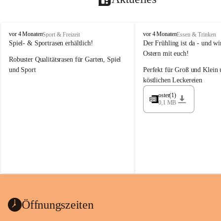
M
M
vor 4 Monaten
vor 4 Monaten
Sport & Freizeit
Essen & Trinken
a
a
Spiel- & Sportrasen erhältlich!
Der Frühling ist da - und wir
y
y
Ostern mit euch!
Robuster Qualitätsrasen für Garten, Spiel 
e
e
r
r
und Sport
Perfekt für Groß und Klein 
G
G
köstlichen Leckereien
ü
ü
n
n
oster(1)
0,1 MB
t
t
e
e
r
r
G
G
m
m
b
b
H
H
Öffnungszeiten