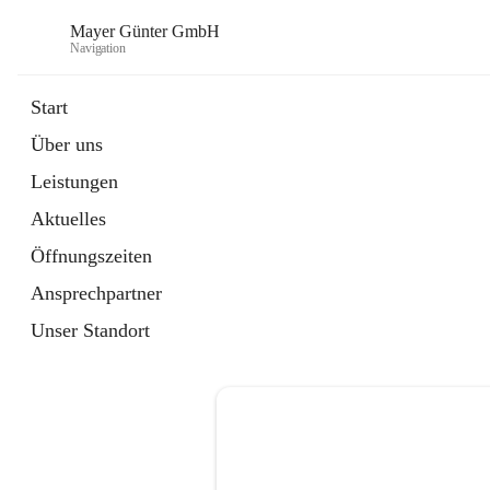
Mayer Günter GmbH
Navigation
Start
Über uns
öffnet
AGRAR
Leistungen
in
Artikel
neuem
Aktuelles
Tab
öffnet
TRANSPORTE
in
Artikel
Öffnungszeiten
neuem
Tab
Ansprechpartner
Unser Standort