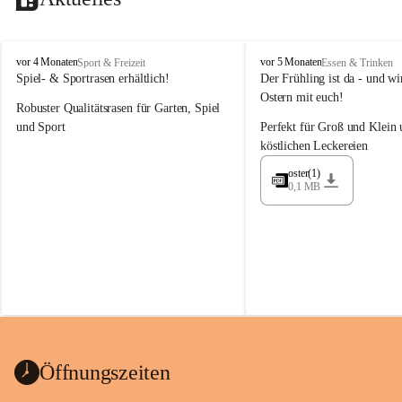
M
M
vor 4 Monaten
vor 5 Monaten
Sport & Freizeit
Essen & Trinken
a
a
Spiel- & Sportrasen erhältlich!
Der Frühling ist da - und wir
y
y
Ostern mit euch!
Robuster Qualitätsrasen für Garten, Spiel 
e
e
r
r
und Sport
Perfekt für Groß und Klein 
G
G
köstlichen Leckereien
ü
ü
n
n
oster(1)
0,1 MB
t
t
e
e
r
r
G
G
m
m
b
b
H
H
Öffnungszeiten