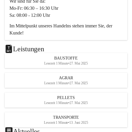
Wir sind für Sie da:
Mo-Fr: 06:30 – 16:30 Uhr
Sa: 08:00 - 12:00 Uhr
Im Mittelpunkt unseres Handelns stehen immer Sie, der 
Kunde!
Das Team ist freundlich, motiviert und bestens geschult in 
den Bereichen
Leistungen
Beratung, Lager sowie Transport. Für alle Ihre Anliegen 
BAUSTOFFE
finden wir eine individuelle Lösung.
Lesezeit 1 Minute
•
27. Mai 2025
Kontaktieren Sie uns:
AGRAR
034728230
Lesezeit 1 Minute
•
27. Mai 2025
office@mayer-lipsch.at
PELLETS
Lesezeit 1 Minute
•
27. Mai 2025
TRANSPORTE
Lesezeit 1 Minute
•
13. Juni 2025
Aktuelles