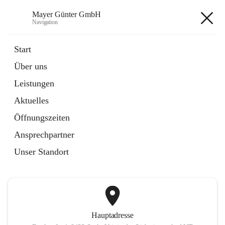
Mayer Günter GmbH
Navigation
Mayer Günter GmbH
Start
Über uns
öffnet
AGRAR
Leistungen
in
Artikel
neuem
Aktuelles
Tab
öffnet
TRANSPORTE
in
Artikel
Öffnungszeiten
neuem
Tab
Ansprechpartner
+2
Unser Standort
Hauptadresse