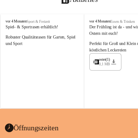
M
M
vor 4 Monaten
vor 4 Monaten
Sport & Freizeit
Essen & Trinken
a
a
Spiel- & Sportrasen erhältlich!
Der Frühling ist da - und wir
y
y
Ostern mit euch!
Robuster Qualitätsrasen für Garten, Spiel 
e
e
r
r
und Sport
Perfekt für Groß und Klein 
G
G
köstlichen Leckereien
ü
ü
n
n
oster(1)
0,1 MB
t
t
e
e
r
r
G
G
m
m
b
b
H
H
Öffnungszeiten