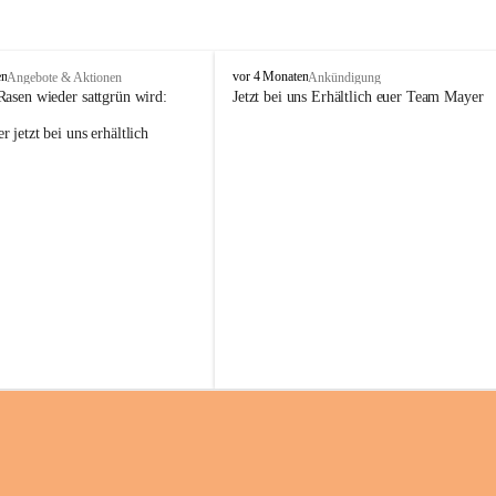
M
en
vor 4 Monaten
Angebote & Aktionen
Ankündigung
a
Rasen wieder sattgrün wird:
Jetzt bei uns Erhältlich euer Team Mayer
y
 jetzt bei uns erhältlich 
e
r
G
ü
n
t
e
r
G
m
b
H