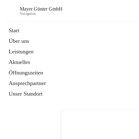
Mayer Günter GmbH
Navigation
Start
Über uns
öffnet
AGRAR
Leistungen
in
Artikel
neuem
Aktuelles
Tab
öffnet
TRANSPORTE
in
Artikel
Öffnungszeiten
neuem
Tab
Ansprechpartner
Unser Standort