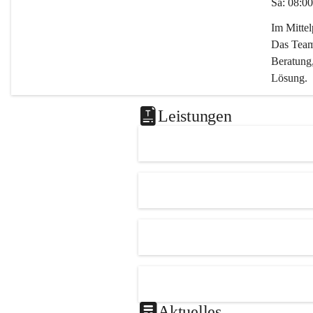
Sa: 08:00
Im Mitte
Das Team 
Beratung,
Lösung.
Kontaktie
Leistungen
0347282
office@m
Aktuelles