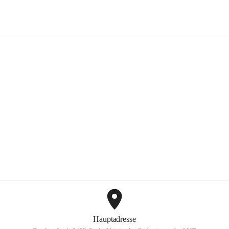
Mayer Günter GmbH
+2
Hauptadresse