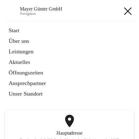
Mayer Günter GmbH
Navigation
Mayer Günter GmbH
Start
Über uns
öffnet
AGRAR
Leistungen
in
Artikel
neuem
Aktuelles
Tab
öffnet
TRANSPORTE
in
Artikel
Öffnungszeiten
neuem
Tab
Ansprechpartner
+2
Unser Standort
Hauptadresse