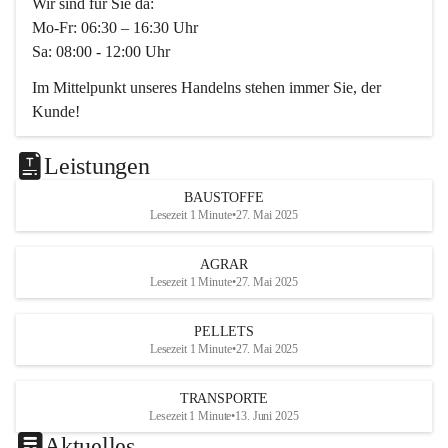
Wir sind für Sie da:
Mo-Fr: 06:30 – 16:30 Uhr
Sa: 08:00 - 12:00 Uhr
Im Mittelpunkt unseres Handelns stehen immer Sie, der 
Kunde!
Das Team ist freundlich, motiviert und bestens geschult in 
den Bereichen
Leistungen
Beratung, Lager sowie Transport. Für alle Ihre Anliegen 
BAUSTOFFE
finden wir eine individuelle Lösung.
Lesezeit 1 Minute
•
27. Mai 2025
Kontaktieren Sie uns:
AGRAR
034728230
Lesezeit 1 Minute
•
27. Mai 2025
office@mayer-lipsch.at
PELLETS
Lesezeit 1 Minute
•
27. Mai 2025
TRANSPORTE
Lesezeit 1 Minute
•
13. Juni 2025
Aktuelles