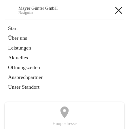
Mayer Günter GmbH
Navigation
Mayer Günter GmbH
Start
Über uns
öffnet
AGRAR
Leistungen
in
Artikel
neuem
Aktuelles
Tab
öffnet
TRANSPORTE
in
Artikel
Öffnungszeiten
neuem
Tab
Ansprechpartner
+2
Unser Standort
Hauptadresse