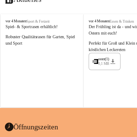
M
M
vor 4 Monaten
vor 4 Monaten
Sport & Freizeit
Essen & Trinken
a
a
Spiel- & Sportrasen erhältlich!
Der Frühling ist da - und wir
y
y
Ostern mit euch!
Robuster Qualitätsrasen für Garten, Spiel 
e
e
r
r
und Sport
Perfekt für Groß und Klein 
G
G
köstlichen Leckereien
ü
ü
n
n
oster(1)
0,1 MB
t
t
e
e
r
r
G
G
m
m
b
b
H
H
Öffnungszeiten