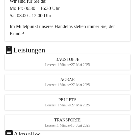
Wir sind für Sie da:
Mo-Fr: 06:30 – 16:30 Uhr
Sa: 08:00 - 12:00 Uhr
Im Mittelpunkt unseres Handelns stehen immer Sie, der 
Kunde!
Das Team ist freundlich, motiviert und bestens geschult in 
den Bereichen
Leistungen
Beratung, Lager sowie Transport. Für alle Ihre Anliegen 
BAUSTOFFE
finden wir eine individuelle Lösung.
Lesezeit 1 Minute
•
27. Mai 2025
Kontaktieren Sie uns:
AGRAR
034728230
Lesezeit 1 Minute
•
27. Mai 2025
office@mayer-lipsch.at
PELLETS
Lesezeit 1 Minute
•
27. Mai 2025
TRANSPORTE
Lesezeit 1 Minute
•
13. Juni 2025
Aktuelles