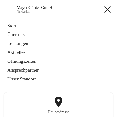
Mayer Günter GmbH
Navigation
Mayer Günter GmbH
Start
Über uns
öffnet
AGRAR
Leistungen
in
Artikel
neuem
Aktuelles
Tab
öffnet
TRANSPORTE
in
Artikel
Öffnungszeiten
neuem
Tab
Ansprechpartner
+2
Unser Standort
Hauptadresse