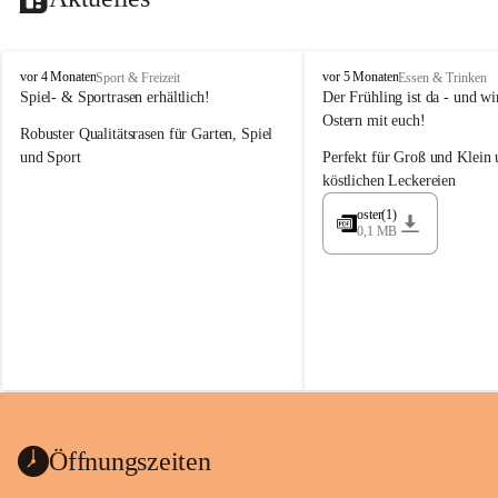
M
M
vor 4 Monaten
vor 5 Monaten
Sport & Freizeit
Essen & Trinken
a
a
Spiel- & Sportrasen erhältlich!
Der Frühling ist da - und wir
y
y
Ostern mit euch!
Robuster Qualitätsrasen für Garten, Spiel 
e
e
r
r
und Sport
Perfekt für Groß und Klein 
G
G
köstlichen Leckereien
ü
ü
n
n
oster(1)
0,1 MB
t
t
e
e
r
r
G
G
m
m
b
b
H
H
Öffnungszeiten