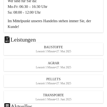
Wir sind für Sie da:
Mo-Fr: 06:30 – 16:30 Uhr
Sa: 08:00 - 12:00 Uhr
Im Mittelpunkt unseres Handelns stehen immer Sie, der 
Kunde!
Das Team ist freundlich, motiviert und bestens geschult in 
den Bereichen
Leistungen
Beratung, Lager sowie Transport. Für alle Ihre Anliegen 
BAUSTOFFE
finden wir eine individuelle Lösung.
Lesezeit 1 Minute
•
27. Mai 2025
Kontaktieren Sie uns:
AGRAR
034728230
Lesezeit 1 Minute
•
27. Mai 2025
office@mayer-lipsch.at
PELLETS
Lesezeit 1 Minute
•
27. Mai 2025
TRANSPORTE
Lesezeit 1 Minute
•
13. Juni 2025
Aktuelles