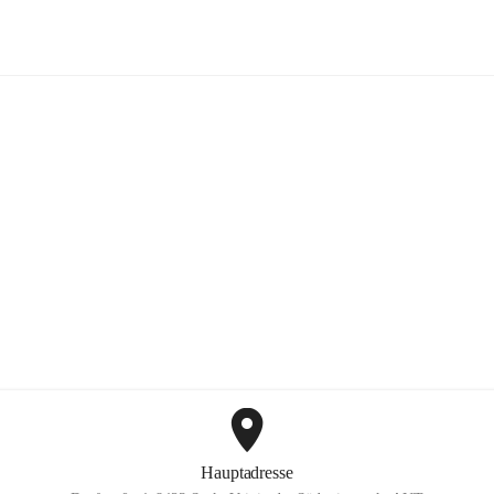
Mayer Günter GmbH
+2
Hauptadresse