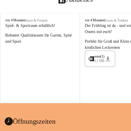
M
M
vor 4 Monaten
vor 4 Monaten
Sport & Freizeit
Essen & Trinken
a
a
Spiel- & Sportrasen erhältlich!
Der Frühling ist da - und wir
y
y
Ostern mit euch!
Robuster Qualitätsrasen für Garten, Spiel 
e
e
r
r
und Sport
Perfekt für Groß und Klein 
G
G
köstlichen Leckereien
ü
ü
n
n
oster(1)
0,1 MB
t
t
e
e
r
r
G
G
m
m
b
b
H
H
Öffnungszeiten