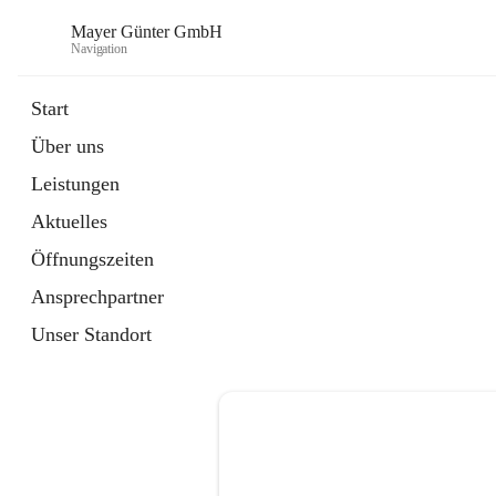
Mayer Günter GmbH
Navigation
Start
Über uns
öffnet
AGRAR
Leistungen
in
Artikel
neuem
Aktuelles
Tab
öffnet
TRANSPORTE
in
Artikel
Öffnungszeiten
neuem
Tab
Ansprechpartner
Unser Standort