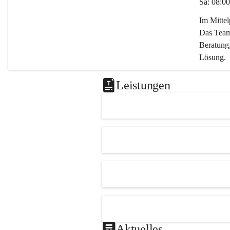
Sa: 08:00
Im Mitte
Das Team 
Beratung,
Lösung.
Kontaktie
Leistungen
0347282
office@m
Aktuelles