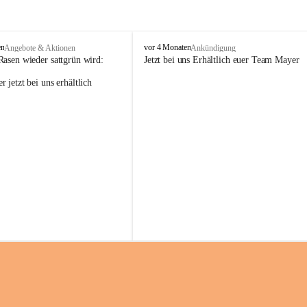
M
en
vor 4 Monaten
Angebote & Aktionen
Ankündigung
a
Rasen wieder sattgrün wird:
Jetzt bei uns Erhältlich euer Team Mayer
y
 jetzt bei uns erhältlich 
e
r
G
ü
n
t
e
r
G
m
b
H