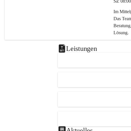
Sa: 08:00
Im Mitte
Das Team 
Beratung,
Lösung.
Kontaktie
Leistungen
0347282
office@m
Aktuelles