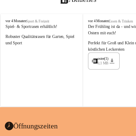
M
M
vor 4 Monaten
vor 4 Monaten
Sport & Freizeit
Essen & Trinken
a
a
Spiel- & Sportrasen erhältlich!
Der Frühling ist da - und wir
y
y
Ostern mit euch!
Robuster Qualitätsrasen für Garten, Spiel 
e
e
r
r
und Sport
Perfekt für Groß und Klein 
G
G
köstlichen Leckereien
ü
ü
n
n
oster(1)
0,1 MB
t
t
e
e
r
r
G
G
m
m
b
b
H
H
Öffnungszeiten