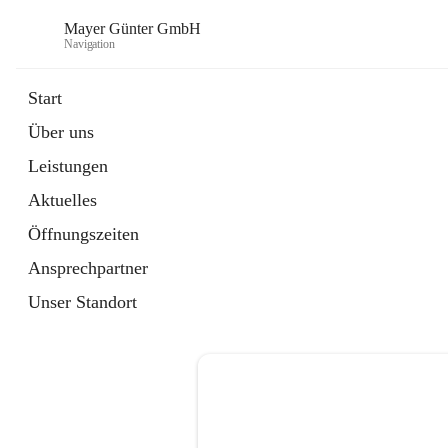
Mayer Günter GmbH
Navigation
Start
Über uns
öffnet
AGRAR
Leistungen
in
Artikel
neuem
Aktuelles
Tab
öffnet
TRANSPORTE
in
Artikel
Öffnungszeiten
neuem
Tab
Ansprechpartner
Unser Standort