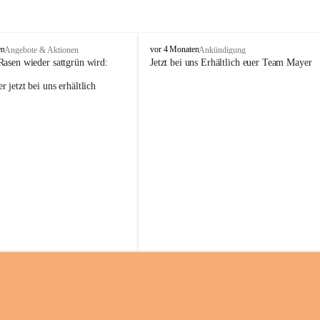
M
en
vor 4 Monaten
Angebote & Aktionen
Ankündigung
a
Rasen wieder sattgrün wird:
Jetzt bei uns Erhältlich euer Team Mayer
y
 jetzt bei uns erhältlich 
e
r
G
ü
n
t
e
r
G
m
b
H