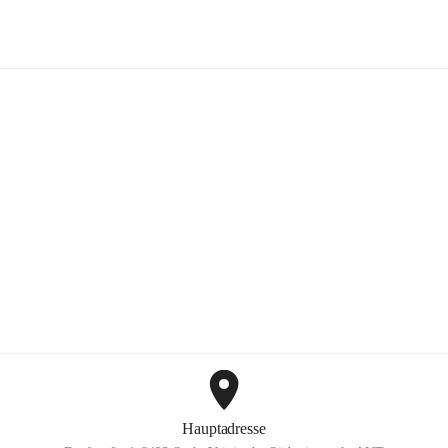
Mayer Günter GmbH
+2
Hauptadresse