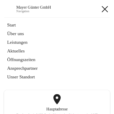
Mayer Günter GmbH
Navigation
Mayer Günter GmbH
Start
Über uns
öffnet
AGRAR
Leistungen
in
Artikel
neuem
Aktuelles
Tab
öffnet
TRANSPORTE
in
Artikel
Öffnungszeiten
neuem
Tab
Ansprechpartner
+2
Unser Standort
Hauptadresse