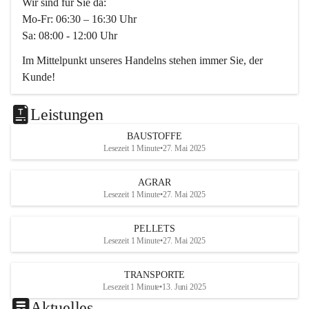
Wir sind für Sie da:
Mo-Fr: 06:30 – 16:30 Uhr
Sa: 08:00 - 12:00 Uhr
Im Mittelpunkt unseres Handelns stehen immer Sie, der 
Kunde!
Das Team ist freundlich, motiviert und bestens geschult in 
den Bereichen
Leistungen
Beratung, Lager sowie Transport. Für alle Ihre Anliegen 
BAUSTOFFE
finden wir eine individuelle Lösung.
Lesezeit 1 Minute
•
27. Mai 2025
Kontaktieren Sie uns:
AGRAR
034728230
Lesezeit 1 Minute
•
27. Mai 2025
office@mayer-lipsch.at
PELLETS
Lesezeit 1 Minute
•
27. Mai 2025
TRANSPORTE
Lesezeit 1 Minute
•
13. Juni 2025
Aktuelles