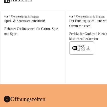
M
M
vor 4 Monaten
vor 4 Monaten
Sport & Freizeit
Essen & Trinken
a
a
Spiel- & Sportrasen erhältlich!
Der Frühling ist da - und wir
y
y
Ostern mit euch!
Robuster Qualitätsrasen für Garten, Spiel 
e
e
r
r
und Sport
Perfekt für Groß und Klein 
G
G
köstlichen Leckereien
ü
ü
n
n
oster(1)
0,1 MB
t
t
e
e
r
r
G
G
m
m
b
b
H
H
Öffnungszeiten