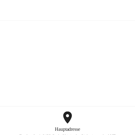
Mayer Günter GmbH
+2
Hauptadresse