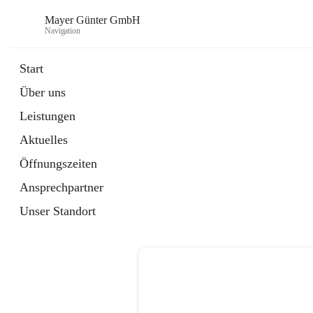
Mayer Günter GmbH
Navigation
Start
Über uns
öffnet
AGRAR
Leistungen
in
Artikel
neuem
Aktuelles
Tab
öffnet
TRANSPORTE
in
Artikel
Öffnungszeiten
neuem
Tab
Ansprechpartner
Unser Standort