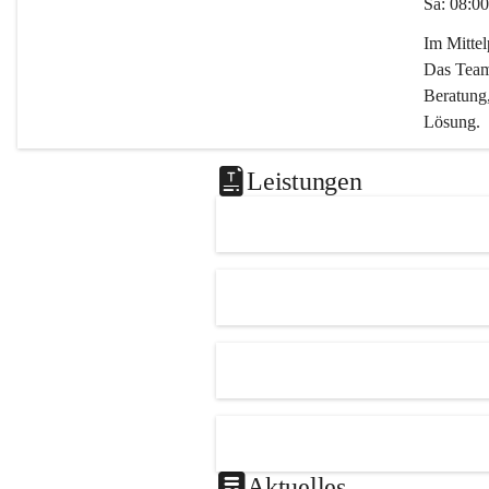
Sa: 08:00
Im Mitte
Das Team 
Beratung,
Lösung.
Kontaktie
Leistungen
0347282
office@m
Aktuelles