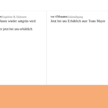
M
en
vor 4 Monaten
Angebote & Aktionen
Ankündigung
a
Rasen wieder sattgrün wird:
Jetzt bei uns Erhältlich euer Team Mayer
y
 jetzt bei uns erhältlich 
e
r
G
ü
n
t
e
r
G
m
b
H