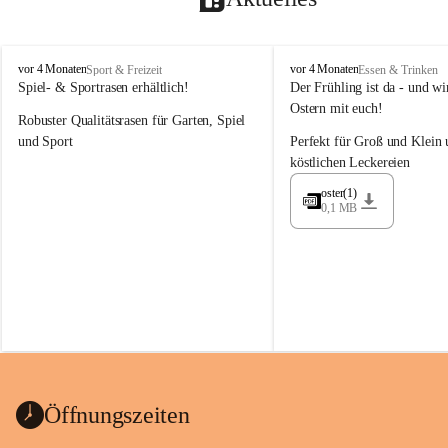
M
M
vor 4 Monaten
vor 4 Monaten
Sport & Freizeit
Essen & Trinken
a
a
Spiel- & Sportrasen erhältlich!
Der Frühling ist da - und wir
y
y
Ostern mit euch!
Robuster Qualitätsrasen für Garten, Spiel 
e
e
r
r
und Sport
Perfekt für Groß und Klein 
G
G
köstlichen Leckereien
ü
ü
n
n
oster(1)
0,1 MB
t
t
e
e
r
r
G
G
m
m
b
b
H
H
Öffnungszeiten