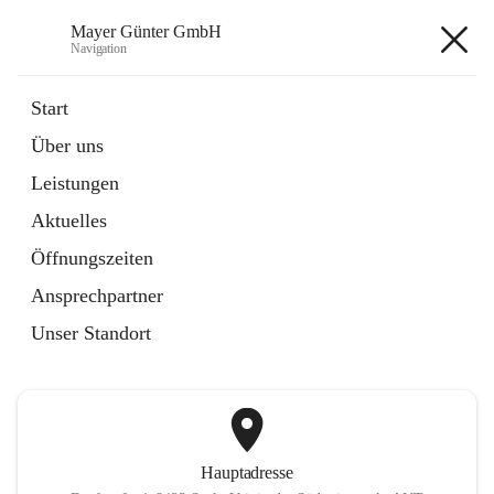
Mayer Günter GmbH
Navigation
Mayer Günter GmbH
Start
Über uns
öffnet
AGRAR
Leistungen
in
Artikel
neuem
Aktuelles
Tab
öffnet
TRANSPORTE
in
Artikel
Öffnungszeiten
neuem
Tab
Ansprechpartner
+2
Unser Standort
Hauptadresse