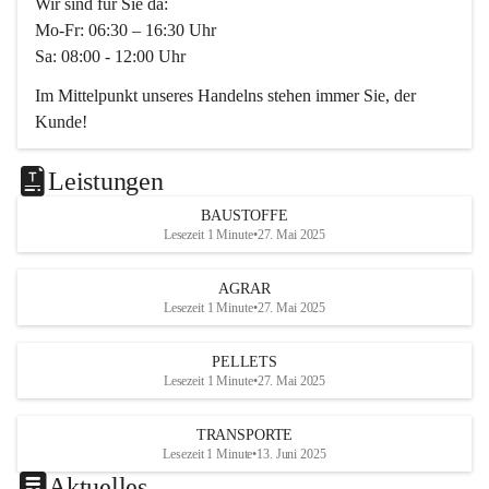
Wir sind für Sie da:
Mo-Fr: 06:30 – 16:30 Uhr
Sa: 08:00 - 12:00 Uhr
Im Mittelpunkt unseres Handelns stehen immer Sie, der 
Kunde!
Das Team ist freundlich, motiviert und bestens geschult in 
den Bereichen
Leistungen
Beratung, Lager sowie Transport. Für alle Ihre Anliegen 
BAUSTOFFE
finden wir eine individuelle Lösung.
Lesezeit 1 Minute
•
27. Mai 2025
Kontaktieren Sie uns:
AGRAR
034728230
Lesezeit 1 Minute
•
27. Mai 2025
office@mayer-lipsch.at
PELLETS
Lesezeit 1 Minute
•
27. Mai 2025
TRANSPORTE
Lesezeit 1 Minute
•
13. Juni 2025
Aktuelles