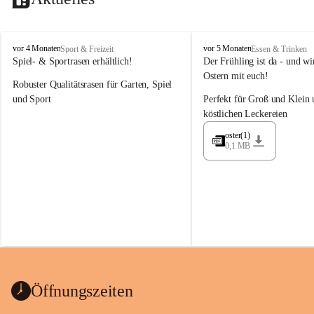
M
M
vor 4 Monaten
vor 5 Monaten
Sport & Freizeit
Essen & Trinken
a
a
Spiel- & Sportrasen erhältlich!
Der Frühling ist da - und wir
y
y
Ostern mit euch!
Robuster Qualitätsrasen für Garten, Spiel 
e
e
r
r
und Sport
Perfekt für Groß und Klein 
G
G
köstlichen Leckereien
ü
ü
n
n
oster(1)
0,1 MB
t
t
e
e
r
r
G
G
m
m
b
b
H
H
Öffnungszeiten