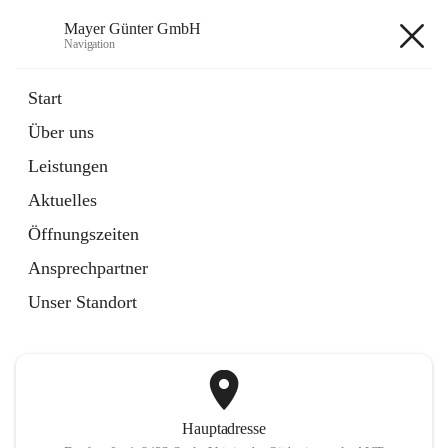
Mayer Günter GmbH
Navigation
Mayer Günter GmbH
Start
Über uns
öffnet
AGRAR
Leistungen
in
Artikel
neuem
Aktuelles
Tab
öffnet
TRANSPORTE
in
Artikel
Öffnungszeiten
neuem
Tab
Ansprechpartner
+2
Unser Standort
Hauptadresse