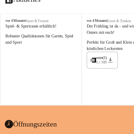
M
M
vor 4 Monaten
vor 4 Monaten
Sport & Freizeit
Essen & Trinken
a
a
Spiel- & Sportrasen erhältlich!
Der Frühling ist da - und wir
y
y
Ostern mit euch!
Robuster Qualitätsrasen für Garten, Spiel 
e
e
r
r
und Sport
Perfekt für Groß und Klein 
G
G
köstlichen Leckereien
ü
ü
n
n
oster(1)
0,1 MB
t
t
e
e
r
r
G
G
m
m
b
b
H
H
Öffnungszeiten