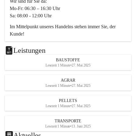
Wir sind für Sie da:
Mo-Fr: 06:30 – 16:30 Uhr
Sa: 08:00 - 12:00 Uhr
Im Mittelpunkt unseres Handelns stehen immer Sie, der 
Kunde!
Das Team ist freundlich, motiviert und bestens geschult in 
den Bereichen
Leistungen
Beratung, Lager sowie Transport. Für alle Ihre Anliegen 
BAUSTOFFE
finden wir eine individuelle Lösung.
Lesezeit 1 Minute
•
27. Mai 2025
Kontaktieren Sie uns:
AGRAR
034728230
Lesezeit 1 Minute
•
27. Mai 2025
office@mayer-lipsch.at
PELLETS
Lesezeit 1 Minute
•
27. Mai 2025
TRANSPORTE
Lesezeit 1 Minute
•
13. Juni 2025
Aktuelles