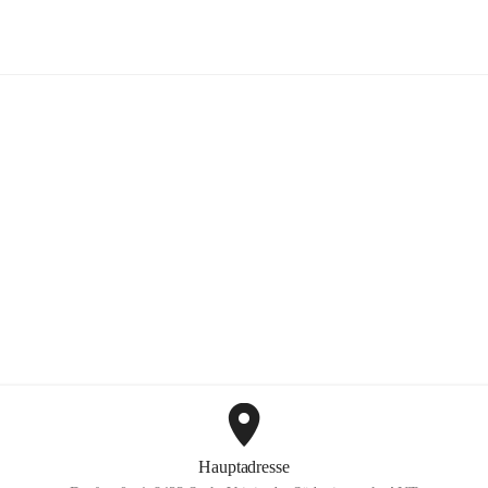
Mayer Günter GmbH
+2
Hauptadresse