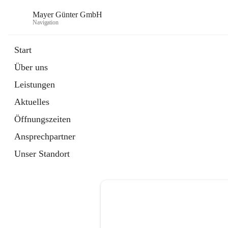
Mayer Günter GmbH
Navigation
Start
Über uns
öffnet
AGRAR
Leistungen
in
Artikel
neuem
Aktuelles
Tab
öffnet
TRANSPORTE
in
Artikel
Öffnungszeiten
neuem
Tab
Ansprechpartner
Unser Standort