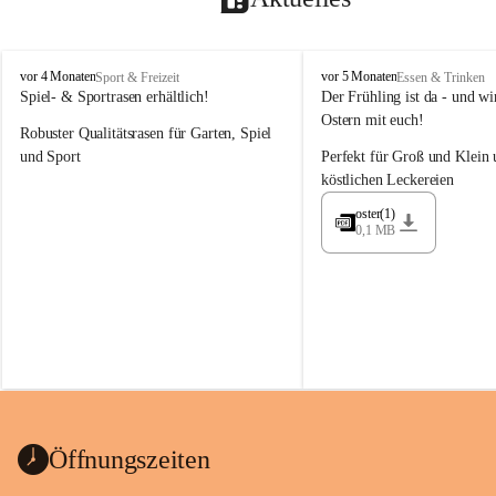
M
M
vor 4 Monaten
vor 5 Monaten
Sport & Freizeit
Essen & Trinken
a
a
Spiel- & Sportrasen erhältlich!
Der Frühling ist da - und wir
y
y
Ostern mit euch!
Robuster Qualitätsrasen für Garten, Spiel 
e
e
r
r
und Sport
Perfekt für Groß und Klein 
G
G
köstlichen Leckereien
ü
ü
n
n
oster(1)
0,1 MB
t
t
e
e
r
r
G
G
m
m
b
b
H
H
Öffnungszeiten