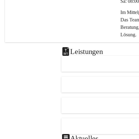
Sa: 08:00
Im Mitte
Das Team 
Beratung,
Lösung.
Kontaktie
Leistungen
0347282
office@m
Aktuelles