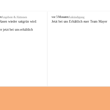
M
en
vor 5 Monaten
Angebote & Aktionen
Ankündigung
a
Rasen wieder sattgrün wird:
Jetzt bei uns Erhältlich euer Team Mayer
y
 jetzt bei uns erhältlich 
e
r
G
ü
n
t
e
r
G
m
b
H