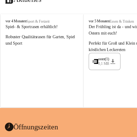
M
M
vor 4 Monaten
vor 5 Monaten
Sport & Freizeit
Essen & Trinken
a
a
Spiel- & Sportrasen erhältlich!
Der Frühling ist da - und wir
y
y
Ostern mit euch!
Robuster Qualitätsrasen für Garten, Spiel 
e
e
r
r
und Sport
Perfekt für Groß und Klein 
G
G
köstlichen Leckereien
ü
ü
n
n
oster(1)
0,1 MB
t
t
e
e
r
r
G
G
m
m
b
b
H
H
Öffnungszeiten