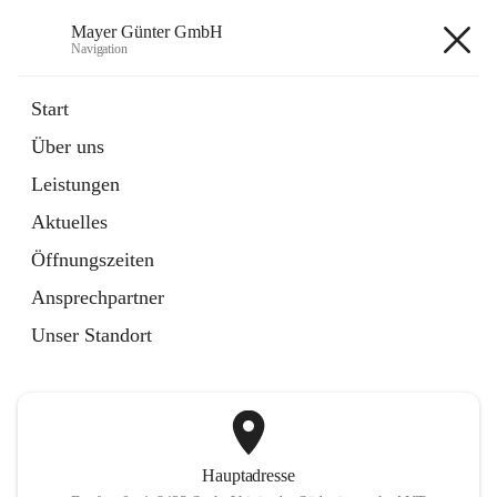
Mayer Günter GmbH
Navigation
Mayer Günter GmbH
Start
Über uns
öffnet
AGRAR
Leistungen
in
Artikel
neuem
Aktuelles
Tab
öffnet
TRANSPORTE
in
Artikel
Öffnungszeiten
neuem
Tab
Ansprechpartner
+2
Unser Standort
Hauptadresse