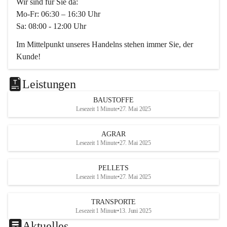
Wir sind für Sie da:
Mo-Fr: 06:30 – 16:30 Uhr
Sa: 08:00 - 12:00 Uhr
Im Mittelpunkt unseres Handelns stehen immer Sie, der 
Kunde!
Das Team ist freundlich, motiviert und bestens geschult in 
den Bereichen
Leistungen
Beratung, Lager sowie Transport. Für alle Ihre Anliegen 
BAUSTOFFE
finden wir eine individuelle Lösung.
Lesezeit 1 Minute
•
27. Mai 2025
Kontaktieren Sie uns:
AGRAR
034728230
Lesezeit 1 Minute
•
27. Mai 2025
office@mayer-lipsch.at
PELLETS
Lesezeit 1 Minute
•
27. Mai 2025
TRANSPORTE
Lesezeit 1 Minute
•
13. Juni 2025
Aktuelles