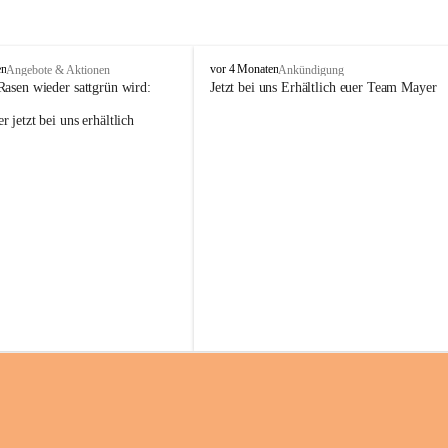
M
en
vor 4 Monaten
Angebote & Aktionen
Ankündigung
a
Rasen wieder sattgrün wird:
Jetzt bei uns Erhältlich euer Team Mayer
y
 jetzt bei uns erhältlich 
e
r
G
ü
n
t
e
r
G
m
b
H