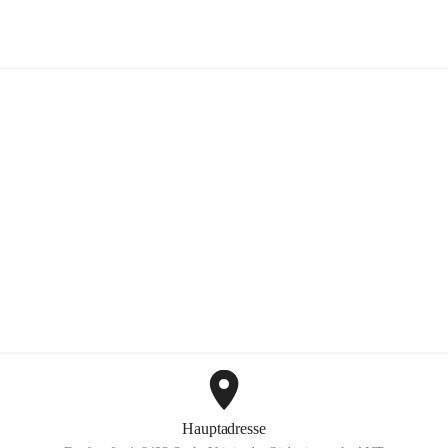
Mayer Günter GmbH
+2
Hauptadresse