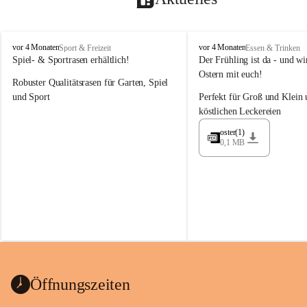
M
M
vor 4 Monaten
vor 4 Monaten
Sport & Freizeit
Essen & Trinken
a
a
Spiel- & Sportrasen erhältlich!
Der Frühling ist da - und wir
y
y
Ostern mit euch!
Robuster Qualitätsrasen für Garten, Spiel 
e
e
r
r
und Sport
Perfekt für Groß und Klein 
G
G
köstlichen Leckereien
ü
ü
n
n
oster(1)
0,1 MB
t
t
e
e
r
r
G
G
m
m
b
b
H
H
Öffnungszeiten