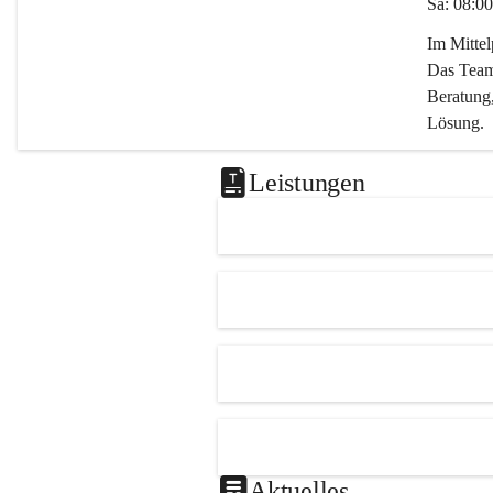
Sa: 08:00
Im Mitte
Das Team 
Beratung,
Lösung.
Kontaktie
Leistungen
0347282
office@m
Aktuelles