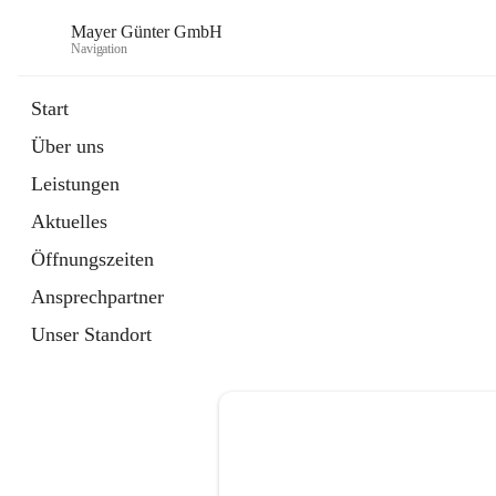
Mayer Günter GmbH
Navigation
Start
Über uns
öffnet
AGRAR
Leistungen
in
Artikel
neuem
Aktuelles
Tab
öffnet
TRANSPORTE
in
Artikel
Öffnungszeiten
neuem
Tab
Ansprechpartner
Unser Standort