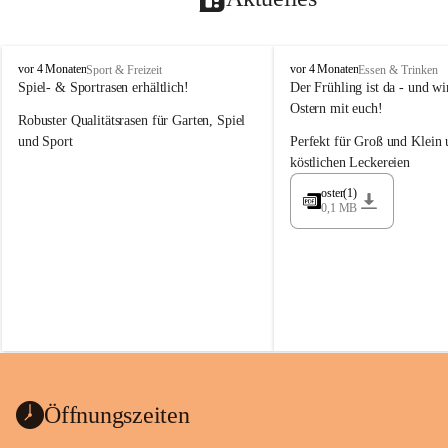
M
M
vor 4 Monaten
vor 4 Monaten
Sport & Freizeit
Essen & Trinken
a
a
Spiel- & Sportrasen erhältlich!
Der Frühling ist da - und wir
y
y
Ostern mit euch!
Robuster Qualitätsrasen für Garten, Spiel 
e
e
r
r
und Sport
Perfekt für Groß und Klein 
G
G
köstlichen Leckereien
ü
ü
n
n
oster(1)
0,1 MB
t
t
e
e
r
r
G
G
m
m
b
b
H
H
Öffnungszeiten