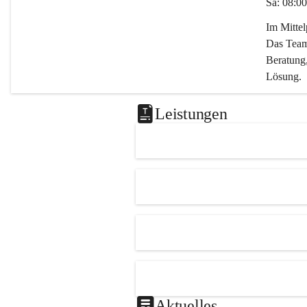
Sa: 08:00
Im Mitte
Das Team 
Beratung,
Lösung.
Kontaktie
Leistungen
0347282
office@m
Aktuelles