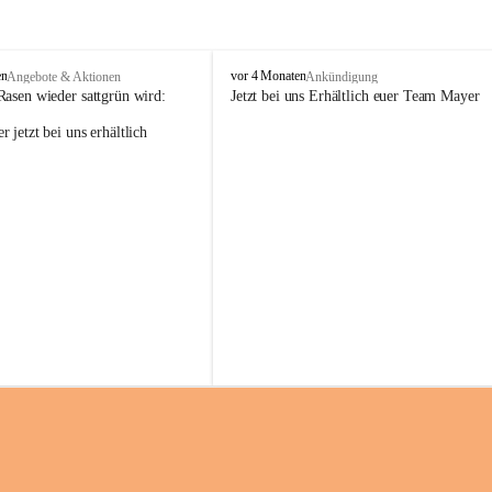
M
en
vor 4 Monaten
Angebote & Aktionen
Ankündigung
a
Rasen wieder sattgrün wird:
Jetzt bei uns Erhältlich euer Team Mayer
y
 jetzt bei uns erhältlich 
e
r
G
ü
n
t
e
r
G
m
b
H