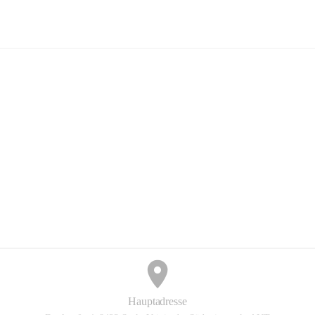
Mayer Günter GmbH
+2
Hauptadresse