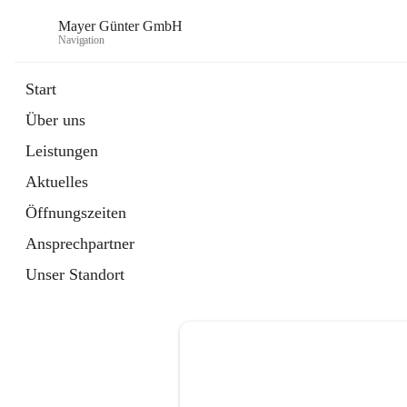
Mayer Günter GmbH
Navigation
Start
Über uns
öffnet
AGRAR
Leistungen
in
Artikel
neuem
Aktuelles
Tab
öffnet
TRANSPORTE
in
Artikel
Öffnungszeiten
neuem
Tab
Ansprechpartner
Unser Standort