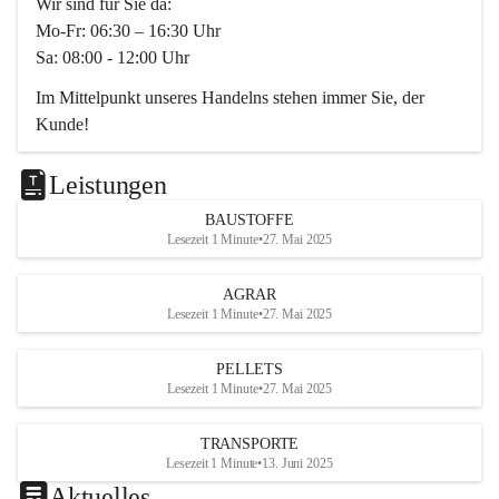
Wir sind für Sie da:
Mo-Fr: 06:30 – 16:30 Uhr
Sa: 08:00 - 12:00 Uhr
Im Mittelpunkt unseres Handelns stehen immer Sie, der 
Kunde!
Das Team ist freundlich, motiviert und bestens geschult in 
den Bereichen
Leistungen
Beratung, Lager sowie Transport. Für alle Ihre Anliegen 
BAUSTOFFE
finden wir eine individuelle Lösung.
Lesezeit 1 Minute
•
27. Mai 2025
Kontaktieren Sie uns:
AGRAR
034728230
Lesezeit 1 Minute
•
27. Mai 2025
office@mayer-lipsch.at
PELLETS
Lesezeit 1 Minute
•
27. Mai 2025
TRANSPORTE
Lesezeit 1 Minute
•
13. Juni 2025
Aktuelles