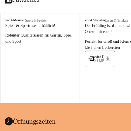
M
M
vor 4 Monaten
vor 4 Monaten
Sport & Freizeit
Essen & Trinken
a
a
Spiel- & Sportrasen erhältlich!
Der Frühling ist da - und wir
y
y
Ostern mit euch!
Robuster Qualitätsrasen für Garten, Spiel 
e
e
r
r
und Sport
Perfekt für Groß und Klein 
G
G
köstlichen Leckereien
ü
ü
n
n
oster(1)
0,1 MB
t
t
e
e
r
r
G
G
m
m
b
b
H
H
Öffnungszeiten