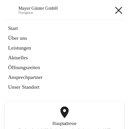
Mayer Günter GmbH
Navigation
Mayer Günter GmbH
Start
Über uns
öffnet
AGRAR
Leistungen
in
Artikel
neuem
Aktuelles
Tab
öffnet
TRANSPORTE
in
Artikel
Öffnungszeiten
neuem
Tab
Ansprechpartner
+2
Unser Standort
Hauptadresse