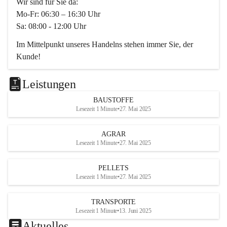
Wir sind für Sie da:
Mo-Fr: 06:30 – 16:30 Uhr
Sa: 08:00 - 12:00 Uhr
Im Mittelpunkt unseres Handelns stehen immer Sie, der 
Kunde!
Das Team ist freundlich, motiviert und bestens geschult in 
den Bereichen
Leistungen
Beratung, Lager sowie Transport. Für alle Ihre Anliegen 
BAUSTOFFE
finden wir eine individuelle Lösung.
Lesezeit 1 Minute
•
27. Mai 2025
Kontaktieren Sie uns:
AGRAR
034728230
Lesezeit 1 Minute
•
27. Mai 2025
office@mayer-lipsch.at
PELLETS
Lesezeit 1 Minute
•
27. Mai 2025
TRANSPORTE
Lesezeit 1 Minute
•
13. Juni 2025
Aktuelles