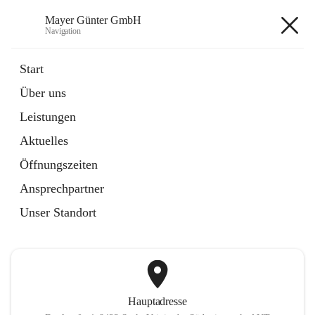
Mayer Günter GmbH
Navigation
Mayer Günter GmbH
Start
Über uns
öffnet
AGRAR
Leistungen
in
Artikel
neuem
Aktuelles
Tab
öffnet
TRANSPORTE
in
Artikel
Öffnungszeiten
neuem
Tab
Ansprechpartner
+2
Unser Standort
Hauptadresse