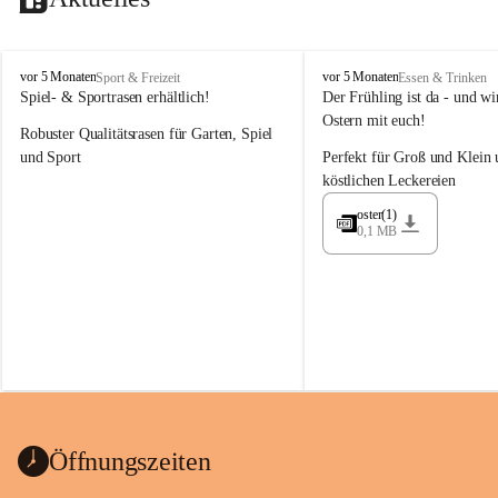
M
M
vor 5 Monaten
vor 5 Monaten
Sport & Freizeit
Essen & Trinken
a
a
Spiel- & Sportrasen erhältlich!
Der Frühling ist da - und wir
y
y
Ostern mit euch!
Robuster Qualitätsrasen für Garten, Spiel 
e
e
r
r
und Sport
Perfekt für Groß und Klein 
G
G
köstlichen Leckereien
ü
ü
n
n
oster(1)
0,1 MB
t
t
e
e
r
r
G
G
m
m
b
b
H
H
Öffnungszeiten