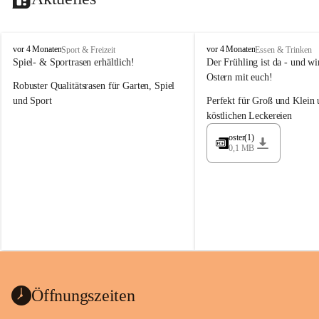
M
M
vor 4 Monaten
vor 4 Monaten
Sport & Freizeit
Essen & Trinken
a
a
Spiel- & Sportrasen erhältlich!
Der Frühling ist da - und wir
y
y
Ostern mit euch!
Robuster Qualitätsrasen für Garten, Spiel 
e
e
r
r
und Sport
Perfekt für Groß und Klein 
G
G
köstlichen Leckereien
ü
ü
n
n
oster(1)
0,1 MB
t
t
e
e
r
r
G
G
m
m
b
b
H
H
Öffnungszeiten