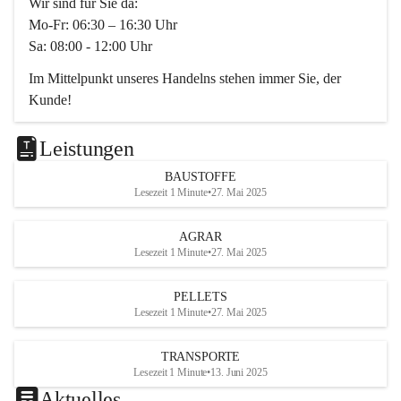
Wir sind für Sie da:
Mo-Fr: 06:30 – 16:30 Uhr
Sa: 08:00 - 12:00 Uhr
Im Mittelpunkt unseres Handelns stehen immer Sie, der 
Kunde!
Das Team ist freundlich, motiviert und bestens geschult in 
den Bereichen
Leistungen
Beratung, Lager sowie Transport. Für alle Ihre Anliegen 
BAUSTOFFE
finden wir eine individuelle Lösung.
Lesezeit 1 Minute
•
27. Mai 2025
Kontaktieren Sie uns:
AGRAR
034728230
Lesezeit 1 Minute
•
27. Mai 2025
office@mayer-lipsch.at
PELLETS
Lesezeit 1 Minute
•
27. Mai 2025
TRANSPORTE
Lesezeit 1 Minute
•
13. Juni 2025
Aktuelles