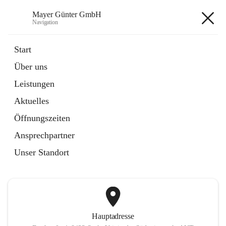
Mayer Günter GmbH
Navigation
Mayer Günter GmbH
Start
Über uns
öffnet
AGRAR
Leistungen
in
Artikel
neuem
Aktuelles
Tab
öffnet
TRANSPORTE
in
Artikel
Öffnungszeiten
neuem
Tab
Ansprechpartner
+2
Unser Standort
Hauptadresse