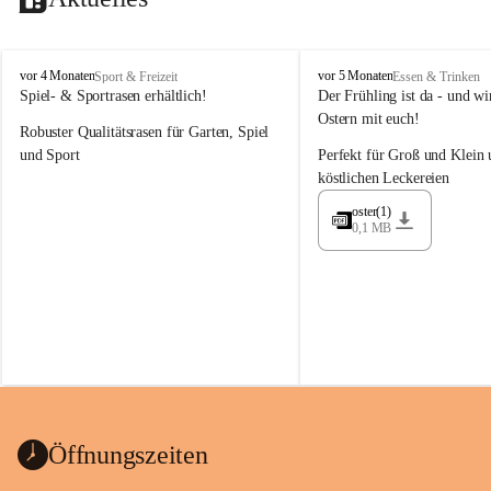
M
M
vor 4 Monaten
vor 5 Monaten
Sport & Freizeit
Essen & Trinken
a
a
Spiel- & Sportrasen erhältlich!
Der Frühling ist da - und wir
y
y
Ostern mit euch!
Robuster Qualitätsrasen für Garten, Spiel 
e
e
r
r
und Sport
Perfekt für Groß und Klein 
G
G
köstlichen Leckereien
ü
ü
n
n
oster(1)
0,1 MB
t
t
e
e
r
r
G
G
m
m
b
b
H
H
Öffnungszeiten