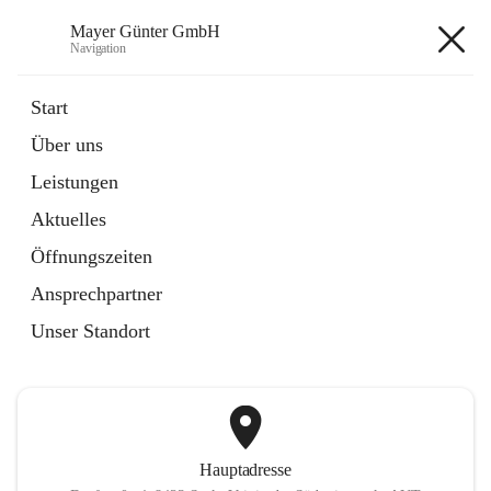
Mayer Günter GmbH
Navigation
Mayer Günter GmbH
Start
Über uns
öffnet
AGRAR
Leistungen
in
Artikel
neuem
Aktuelles
Tab
öffnet
TRANSPORTE
in
Artikel
Öffnungszeiten
neuem
Tab
Ansprechpartner
+2
Unser Standort
Hauptadresse