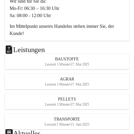
Wir sind für Sie da:
Mo-Fr: 06:30 – 16:30 Uhr
Sa: 08:00 - 12:00 Uhr
Im Mittelpunkt unseres Handelns stehen immer Sie, der 
Kunde!
Das Team ist freundlich, motiviert und bestens geschult in 
den Bereichen
Leistungen
Beratung, Lager sowie Transport. Für alle Ihre Anliegen 
BAUSTOFFE
finden wir eine individuelle Lösung.
Lesezeit 1 Minute
•
27. Mai 2025
Kontaktieren Sie uns:
AGRAR
034728230
Lesezeit 1 Minute
•
27. Mai 2025
office@mayer-lipsch.at
PELLETS
Lesezeit 1 Minute
•
27. Mai 2025
TRANSPORTE
Lesezeit 1 Minute
•
13. Juni 2025
Aktuelles