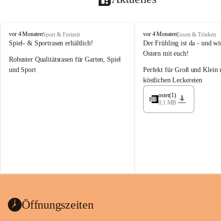
M
M
vor 4 Monaten
vor 4 Monaten
Sport & Freizeit
Essen & Trinken
a
a
Spiel- & Sportrasen erhältlich!
Der Frühling ist da - und wir
y
y
Ostern mit euch!
Robuster Qualitätsrasen für Garten, Spiel 
e
e
r
r
und Sport
Perfekt für Groß und Klein 
G
G
köstlichen Leckereien
ü
ü
n
n
oster(1)
0,1 MB
t
t
e
e
r
r
G
G
m
m
b
b
H
H
Öffnungszeiten