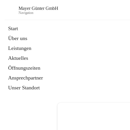
Mayer Günter GmbH
Navigation
Start
Über uns
öffnet
AGRAR
Leistungen
in
Artikel
neuem
Aktuelles
Tab
öffnet
TRANSPORTE
in
Artikel
Öffnungszeiten
neuem
Tab
Ansprechpartner
Unser Standort