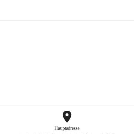
Mayer Günter GmbH
+2
Hauptadresse