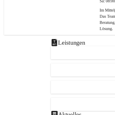
Sa: 08:00
Im Mitte
Das Team 
Beratung,
Lösung.
Kontaktie
Leistungen
0347282
office@m
Aktuelles