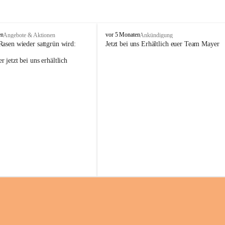
M
en
vor 5 Monaten
Angebote & Aktionen
Ankündigung
a
Rasen wieder sattgrün wird:
Jetzt bei uns Erhältlich euer Team Mayer
y
 jetzt bei uns erhältlich 
e
r
G
ü
n
t
e
r
G
m
b
H