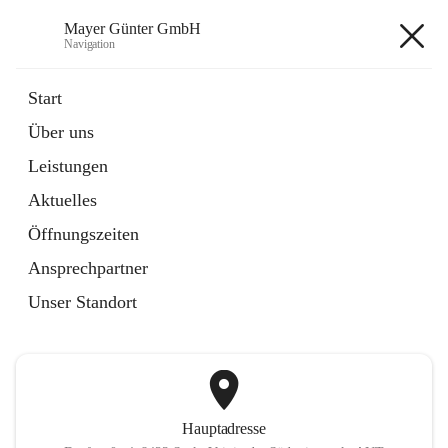
Mayer Günter GmbH
Navigation
Mayer Günter GmbH
Start
Über uns
öffnet
AGRAR
Leistungen
in
Artikel
neuem
Aktuelles
Tab
öffnet
TRANSPORTE
in
Artikel
Öffnungszeiten
neuem
Tab
Ansprechpartner
+2
Unser Standort
Hauptadresse