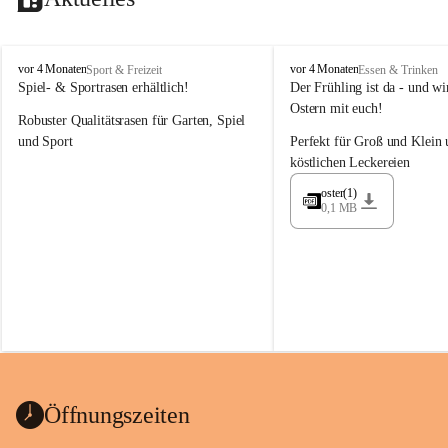
M
M
vor 4 Monaten
vor 4 Monaten
Sport & Freizeit
Essen & Trinken
a
a
Spiel- & Sportrasen erhältlich!
Der Frühling ist da - und wir
y
y
Ostern mit euch!
Robuster Qualitätsrasen für Garten, Spiel 
e
e
r
r
und Sport
Perfekt für Groß und Klein 
G
G
köstlichen Leckereien
ü
ü
n
n
oster(1)
0,1 MB
t
t
e
e
r
r
G
G
m
m
b
b
H
H
Öffnungszeiten