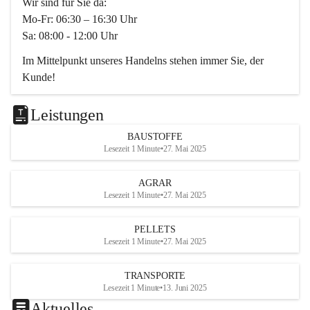
Wir sind für Sie da:
Mo-Fr: 06:30 – 16:30 Uhr
Sa: 08:00 - 12:00 Uhr
Im Mittelpunkt unseres Handelns stehen immer Sie, der 
Kunde!
Das Team ist freundlich, motiviert und bestens geschult in 
den Bereichen
Leistungen
Beratung, Lager sowie Transport. Für alle Ihre Anliegen 
BAUSTOFFE
finden wir eine individuelle Lösung.
Lesezeit 1 Minute
•
27. Mai 2025
Kontaktieren Sie uns:
AGRAR
034728230
Lesezeit 1 Minute
•
27. Mai 2025
office@mayer-lipsch.at
PELLETS
Lesezeit 1 Minute
•
27. Mai 2025
TRANSPORTE
Lesezeit 1 Minute
•
13. Juni 2025
Aktuelles