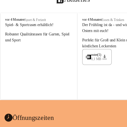
M
M
vor 4 Monaten
vor 4 Monaten
Sport & Freizeit
Essen & Trinken
a
a
Spiel- & Sportrasen erhältlich!
Der Frühling ist da - und wir
y
y
Ostern mit euch!
Robuster Qualitätsrasen für Garten, Spiel 
e
e
r
r
und Sport
Perfekt für Groß und Klein 
G
G
köstlichen Leckereien
ü
ü
n
n
oster(1)
0,1 MB
t
t
e
e
r
r
G
G
m
m
b
b
H
H
Öffnungszeiten