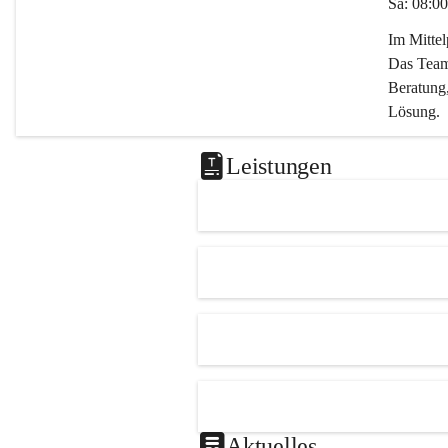
Sa: 08:00
Im Mitte
Das Team 
Beratung,
Lösung.
Kontaktie
Leistungen
0347282
office@m
Aktuelles