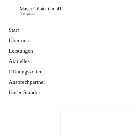
Mayer Günter GmbH
Navigation
Start
Über uns
öffnet
AGRAR
Leistungen
in
Artikel
neuem
Aktuelles
Tab
öffnet
TRANSPORTE
in
Artikel
Öffnungszeiten
neuem
Tab
Ansprechpartner
Unser Standort