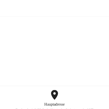
Mayer Günter GmbH
+2
Hauptadresse