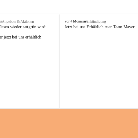
M
en
vor 4 Monaten
Angebote & Aktionen
Ankündigung
a
Rasen wieder sattgrün wird:
Jetzt bei uns Erhältlich euer Team Mayer
y
 jetzt bei uns erhältlich 
e
r
G
ü
n
t
e
r
G
m
b
H