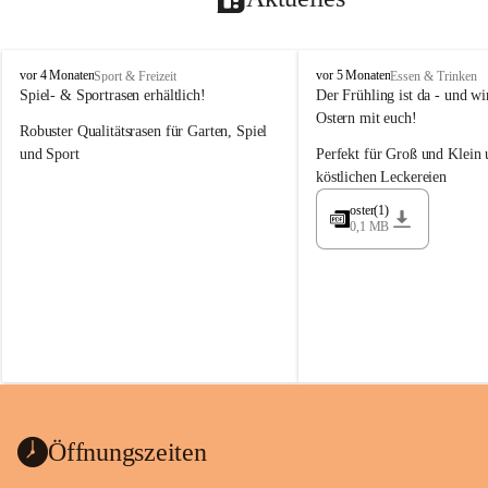
M
M
vor 4 Monaten
vor 5 Monaten
Sport & Freizeit
Essen & Trinken
a
a
Spiel- & Sportrasen erhältlich!
Der Frühling ist da - und wir
y
y
Ostern mit euch!
Robuster Qualitätsrasen für Garten, Spiel 
e
e
r
r
und Sport
Perfekt für Groß und Klein 
G
G
köstlichen Leckereien
ü
ü
n
n
oster(1)
0,1 MB
t
t
e
e
r
r
G
G
m
m
b
b
H
H
Öffnungszeiten