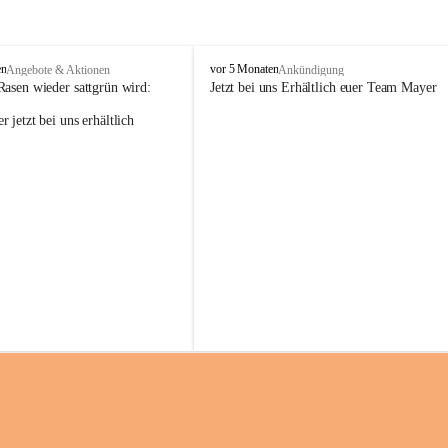
M
en
vor 5 Monaten
Angebote & Aktionen
Ankündigung
a
Rasen wieder sattgrün wird:
Jetzt bei uns Erhältlich euer Team Mayer
y
 jetzt bei uns erhältlich 
e
r
G
ü
n
t
e
r
G
m
b
H