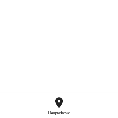
Mayer Günter GmbH
+2
Hauptadresse