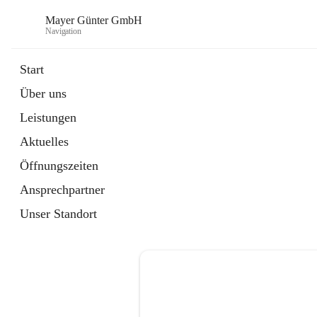
Mayer Günter GmbH
Navigation
Start
Über uns
öffnet
AGRAR
Leistungen
in
Artikel
neuem
Aktuelles
Tab
öffnet
TRANSPORTE
in
Artikel
Öffnungszeiten
neuem
Tab
Ansprechpartner
Unser Standort