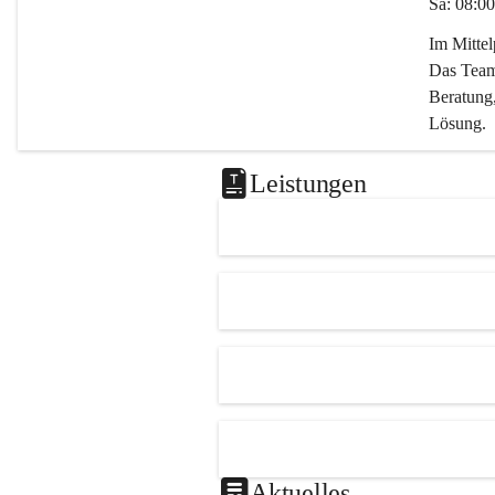
Sa: 08:00
Im Mitte
Das Team 
Beratung,
Lösung.
Kontaktie
Leistungen
0347282
office@m
Aktuelles