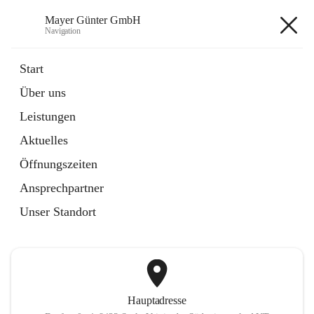
Mayer Günter GmbH
Navigation
Mayer Günter GmbH
Start
Über uns
öffnet
AGRAR
Leistungen
in
Artikel
neuem
Aktuelles
Tab
öffnet
TRANSPORTE
in
Artikel
Öffnungszeiten
neuem
Tab
Ansprechpartner
+2
Unser Standort
Hauptadresse