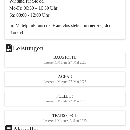
Wir sind für Sie da:
Mo-Fr: 06:30 – 16:30 Uhr
Sa: 08:00 - 12:00 Uhr
Im Mittelpunkt unseres Handelns stehen immer Sie, der 
Kunde!
Das Team ist freundlich, motiviert und bestens geschult in 
den Bereichen
Leistungen
Beratung, Lager sowie Transport. Für alle Ihre Anliegen 
BAUSTOFFE
finden wir eine individuelle Lösung.
Lesezeit 1 Minute
•
27. Mai 2025
Kontaktieren Sie uns:
AGRAR
034728230
Lesezeit 1 Minute
•
27. Mai 2025
office@mayer-lipsch.at
PELLETS
Lesezeit 1 Minute
•
27. Mai 2025
TRANSPORTE
Lesezeit 1 Minute
•
13. Juni 2025
Aktuelles