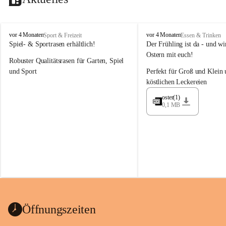
M
M
vor 4 Monaten
vor 4 Monaten
Sport & Freizeit
Essen & Trinken
a
a
Spiel- & Sportrasen erhältlich!
Der Frühling ist da - und wir
y
y
Ostern mit euch!
Robuster Qualitätsrasen für Garten, Spiel 
e
e
r
r
und Sport
Perfekt für Groß und Klein 
G
G
köstlichen Leckereien
ü
ü
n
n
oster(1)
0,1 MB
t
t
e
e
r
r
G
G
m
m
b
b
H
H
Öffnungszeiten