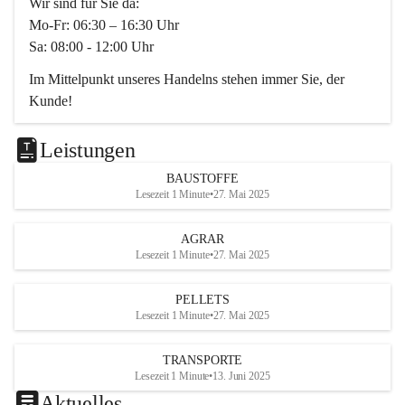
Wir sind für Sie da:
Mo-Fr: 06:30 – 16:30 Uhr
Sa: 08:00 - 12:00 Uhr
Im Mittelpunkt unseres Handelns stehen immer Sie, der 
Kunde!
Das Team ist freundlich, motiviert und bestens geschult in 
den Bereichen
Leistungen
Beratung, Lager sowie Transport. Für alle Ihre Anliegen 
BAUSTOFFE
finden wir eine individuelle Lösung.
Lesezeit 1 Minute
•
27. Mai 2025
Kontaktieren Sie uns:
AGRAR
034728230
Lesezeit 1 Minute
•
27. Mai 2025
office@mayer-lipsch.at
PELLETS
Lesezeit 1 Minute
•
27. Mai 2025
TRANSPORTE
Lesezeit 1 Minute
•
13. Juni 2025
Aktuelles