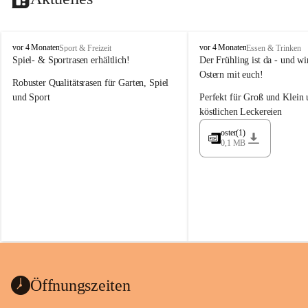
M
M
vor 4 Monaten
vor 4 Monaten
Sport & Freizeit
Essen & Trinken
a
a
Spiel- & Sportrasen erhältlich!
Der Frühling ist da - und wir
y
y
Ostern mit euch!
Robuster Qualitätsrasen für Garten, Spiel 
e
e
r
r
und Sport
Perfekt für Groß und Klein 
G
G
köstlichen Leckereien
ü
ü
n
n
oster(1)
0,1 MB
t
t
e
e
r
r
G
G
m
m
b
b
H
H
Öffnungszeiten