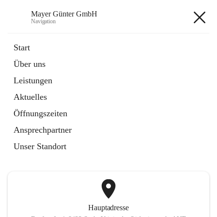
Mayer Günter GmbH
Navigation
Mayer Günter GmbH
Start
Über uns
öffnet
AGRAR
Leistungen
in
Artikel
neuem
Aktuelles
Tab
öffnet
TRANSPORTE
in
Artikel
Öffnungszeiten
neuem
Tab
Ansprechpartner
+2
Unser Standort
Hauptadresse