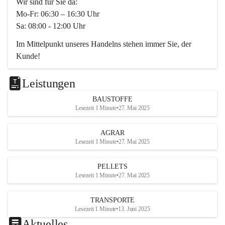
Wir sind für Sie da:
Mo-Fr: 06:30 – 16:30 Uhr
Sa: 08:00 - 12:00 Uhr
Im Mittelpunkt unseres Handelns stehen immer Sie, der 
Kunde!
Das Team ist freundlich, motiviert und bestens geschult in 
den Bereichen
Leistungen
Beratung, Lager sowie Transport. Für alle Ihre Anliegen 
BAUSTOFFE
finden wir eine individuelle Lösung.
Lesezeit 1 Minute
•
27. Mai 2025
Kontaktieren Sie uns:
AGRAR
034728230
Lesezeit 1 Minute
•
27. Mai 2025
office@mayer-lipsch.at
PELLETS
Lesezeit 1 Minute
•
27. Mai 2025
TRANSPORTE
Lesezeit 1 Minute
•
13. Juni 2025
Aktuelles