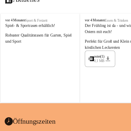
M
M
vor 4 Monaten
vor 4 Monaten
Sport & Freizeit
Essen & Trinken
a
a
Spiel- & Sportrasen erhältlich!
Der Frühling ist da - und wir
y
y
Ostern mit euch!
Robuster Qualitätsrasen für Garten, Spiel 
e
e
r
r
und Sport
Perfekt für Groß und Klein 
G
G
köstlichen Leckereien
ü
ü
n
n
oster(1)
0,1 MB
t
t
e
e
r
r
G
G
m
m
b
b
H
H
Öffnungszeiten