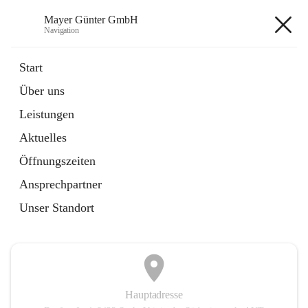
Mayer Günter GmbH
Navigation
Mayer Günter GmbH
Start
Über uns
öffnet
AGRAR
Leistungen
in
Artikel
neuem
Aktuelles
Tab
öffnet
TRANSPORTE
in
Artikel
Öffnungszeiten
neuem
Tab
Ansprechpartner
+2
Unser Standort
Hauptadresse