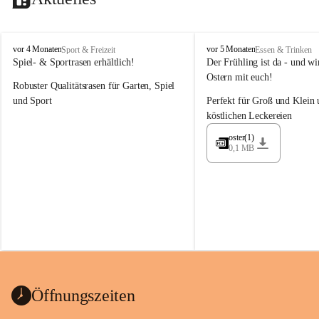
M
M
vor 4 Monaten
vor 5 Monaten
Sport & Freizeit
Essen & Trinken
a
a
Spiel- & Sportrasen erhältlich!
Der Frühling ist da - und wir
y
y
Ostern mit euch!
Robuster Qualitätsrasen für Garten, Spiel 
e
e
r
r
und Sport
Perfekt für Groß und Klein 
G
G
köstlichen Leckereien
ü
ü
n
n
oster(1)
0,1 MB
t
t
e
e
r
r
G
G
m
m
b
b
H
H
Öffnungszeiten