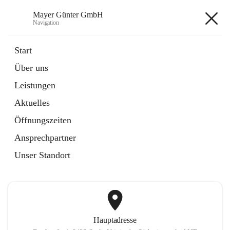
Mayer Günter GmbH
Navigation
Mayer Günter GmbH
Start
Über uns
öffnet
AGRAR
Leistungen
in
Artikel
neuem
Aktuelles
Tab
öffnet
TRANSPORTE
in
Artikel
Öffnungszeiten
neuem
Tab
Ansprechpartner
+2
Unser Standort
Hauptadresse