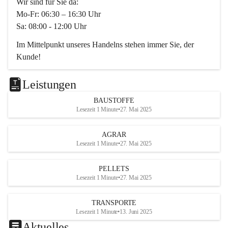
Wir sind für Sie da:
Mo-Fr: 06:30 – 16:30 Uhr
Sa: 08:00 - 12:00 Uhr
Im Mittelpunkt unseres Handelns stehen immer Sie, der 
Kunde!
Das Team ist freundlich, motiviert und bestens geschult in 
den Bereichen
Leistungen
Beratung, Lager sowie Transport. Für alle Ihre Anliegen 
BAUSTOFFE
finden wir eine individuelle Lösung.
Lesezeit 1 Minute
•
27. Mai 2025
Kontaktieren Sie uns:
AGRAR
034728230
Lesezeit 1 Minute
•
27. Mai 2025
office@mayer-lipsch.at
PELLETS
Lesezeit 1 Minute
•
27. Mai 2025
TRANSPORTE
Lesezeit 1 Minute
•
13. Juni 2025
Aktuelles