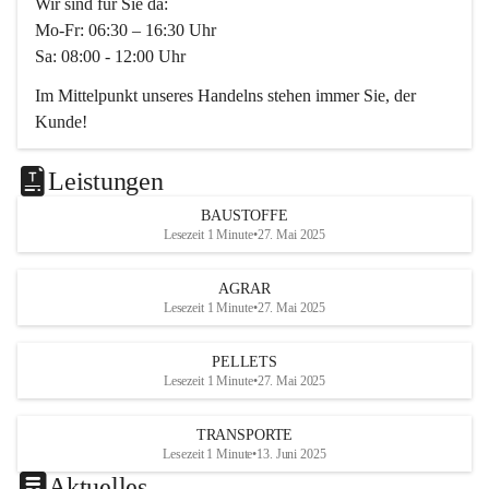
Wir sind für Sie da:
Mo-Fr: 06:30 – 16:30 Uhr
Sa: 08:00 - 12:00 Uhr
Im Mittelpunkt unseres Handelns stehen immer Sie, der 
Kunde!
Das Team ist freundlich, motiviert und bestens geschult in 
den Bereichen
Leistungen
Beratung, Lager sowie Transport. Für alle Ihre Anliegen 
BAUSTOFFE
finden wir eine individuelle Lösung.
Lesezeit 1 Minute
•
27. Mai 2025
Kontaktieren Sie uns:
AGRAR
034728230
Lesezeit 1 Minute
•
27. Mai 2025
office@mayer-lipsch.at
PELLETS
Lesezeit 1 Minute
•
27. Mai 2025
TRANSPORTE
Lesezeit 1 Minute
•
13. Juni 2025
Aktuelles