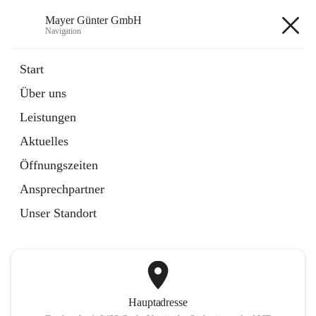
Mayer Günter GmbH
Navigation
Mayer Günter GmbH
Start
Über uns
öffnet
AGRAR
Leistungen
in
Artikel
neuem
Aktuelles
Tab
öffnet
TRANSPORTE
in
Artikel
Öffnungszeiten
neuem
Tab
Ansprechpartner
+2
Unser Standort
Hauptadresse