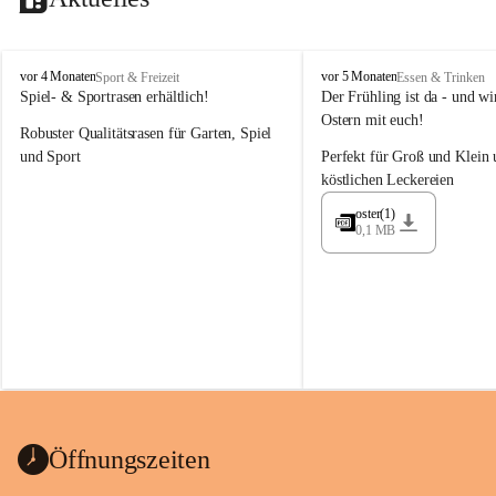
M
M
vor 4 Monaten
vor 5 Monaten
Sport & Freizeit
Essen & Trinken
a
a
Spiel- & Sportrasen erhältlich!
Der Frühling ist da - und wir
y
y
Ostern mit euch!
Robuster Qualitätsrasen für Garten, Spiel 
e
e
r
r
und Sport
Perfekt für Groß und Klein 
G
G
köstlichen Leckereien
ü
ü
n
n
oster(1)
0,1 MB
t
t
e
e
r
r
G
G
m
m
b
b
H
H
Öffnungszeiten