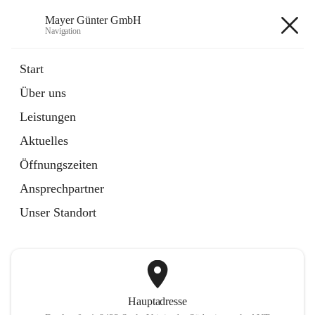
Mayer Günter GmbH
Navigation
Mayer Günter GmbH
Start
Über uns
öffnet
AGRAR
Leistungen
in
Artikel
neuem
Aktuelles
Tab
öffnet
TRANSPORTE
in
Artikel
Öffnungszeiten
neuem
Tab
Ansprechpartner
+2
Unser Standort
Hauptadresse