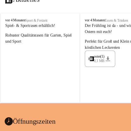
M
M
vor 4 Monaten
vor 4 Monaten
Sport & Freizeit
Essen & Trinken
a
a
Spiel- & Sportrasen erhältlich!
Der Frühling ist da - und wir
y
y
Ostern mit euch!
Robuster Qualitätsrasen für Garten, Spiel 
e
e
r
r
und Sport
Perfekt für Groß und Klein 
G
G
köstlichen Leckereien
ü
ü
n
n
oster(1)
0,1 MB
t
t
e
e
r
r
G
G
m
m
b
b
H
H
Öffnungszeiten