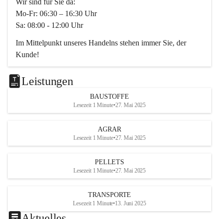
Wir sind für Sie da:
Mo-Fr: 06:30 – 16:30 Uhr
Sa: 08:00 - 12:00 Uhr
Im Mittelpunkt unseres Handelns stehen immer Sie, der 
Kunde!
Das Team ist freundlich, motiviert und bestens geschult in 
den Bereichen
Leistungen
Beratung, Lager sowie Transport. Für alle Ihre Anliegen 
BAUSTOFFE
finden wir eine individuelle Lösung.
Lesezeit 1 Minute
•
27. Mai 2025
Kontaktieren Sie uns:
AGRAR
034728230
Lesezeit 1 Minute
•
27. Mai 2025
office@mayer-lipsch.at
PELLETS
Lesezeit 1 Minute
•
27. Mai 2025
TRANSPORTE
Lesezeit 1 Minute
•
13. Juni 2025
Aktuelles