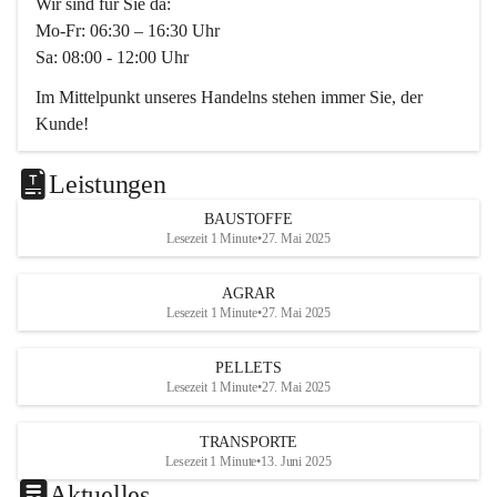
Wir sind für Sie da:
Mo-Fr: 06:30 – 16:30 Uhr
Sa: 08:00 - 12:00 Uhr
Im Mittelpunkt unseres Handelns stehen immer Sie, der 
Kunde!
Das Team ist freundlich, motiviert und bestens geschult in 
den Bereichen
Leistungen
Beratung, Lager sowie Transport. Für alle Ihre Anliegen 
BAUSTOFFE
finden wir eine individuelle Lösung.
Lesezeit 1 Minute
•
27. Mai 2025
Kontaktieren Sie uns:
AGRAR
034728230
Lesezeit 1 Minute
•
27. Mai 2025
office@mayer-lipsch.at
PELLETS
Lesezeit 1 Minute
•
27. Mai 2025
TRANSPORTE
Lesezeit 1 Minute
•
13. Juni 2025
Aktuelles