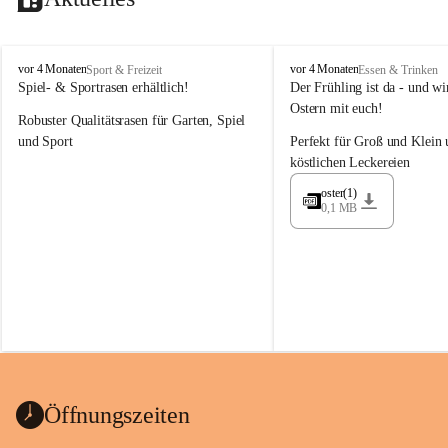
M
M
vor 4 Monaten
vor 4 Monaten
Sport & Freizeit
Essen & Trinken
a
a
Spiel- & Sportrasen erhältlich!
Der Frühling ist da - und wir
y
y
Ostern mit euch!
Robuster Qualitätsrasen für Garten, Spiel 
e
e
r
r
und Sport
Perfekt für Groß und Klein 
G
G
köstlichen Leckereien
ü
ü
n
n
oster(1)
0,1 MB
t
t
e
e
r
r
G
G
m
m
b
b
H
H
Öffnungszeiten