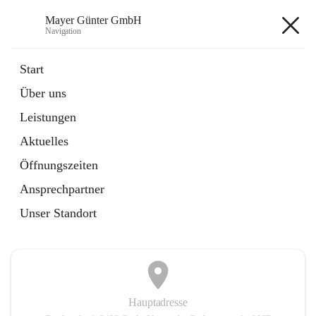
Mayer Günter GmbH
Navigation
Mayer Günter GmbH
Start
Über uns
öffnet
AGRAR
Leistungen
in
Artikel
neuem
Aktuelles
Tab
öffnet
TRANSPORTE
in
Artikel
Öffnungszeiten
neuem
Tab
Ansprechpartner
+2
Unser Standort
Hauptadresse