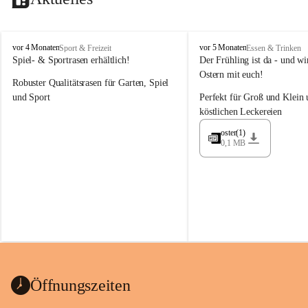
M
M
vor 4 Monaten
vor 5 Monaten
Sport & Freizeit
Essen & Trinken
a
a
Spiel- & Sportrasen erhältlich!
Der Frühling ist da - und wir
y
y
Ostern mit euch!
Robuster Qualitätsrasen für Garten, Spiel 
e
e
r
r
und Sport
Perfekt für Groß und Klein 
G
G
köstlichen Leckereien
ü
ü
n
n
oster(1)
0,1 MB
t
t
e
e
r
r
G
G
m
m
b
b
H
H
Öffnungszeiten