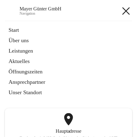
Mayer Günter GmbH
Navigation
Mayer Günter GmbH
Start
Über uns
öffnet
AGRAR
Leistungen
in
Artikel
neuem
Aktuelles
Tab
öffnet
TRANSPORTE
in
Artikel
Öffnungszeiten
neuem
Tab
Ansprechpartner
+2
Unser Standort
Hauptadresse