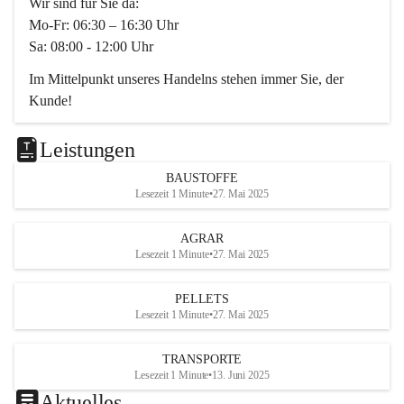
Wir sind für Sie da:
Mo-Fr: 06:30 – 16:30 Uhr
Sa: 08:00 - 12:00 Uhr
Im Mittelpunkt unseres Handelns stehen immer Sie, der 
Kunde!
Das Team ist freundlich, motiviert und bestens geschult in 
den Bereichen
Leistungen
Beratung, Lager sowie Transport. Für alle Ihre Anliegen 
BAUSTOFFE
finden wir eine individuelle Lösung.
Lesezeit 1 Minute
•
27. Mai 2025
Kontaktieren Sie uns:
AGRAR
034728230
Lesezeit 1 Minute
•
27. Mai 2025
office@mayer-lipsch.at
PELLETS
Lesezeit 1 Minute
•
27. Mai 2025
TRANSPORTE
Lesezeit 1 Minute
•
13. Juni 2025
Aktuelles