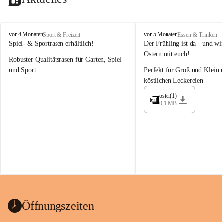
M
M
vor 4 Monaten
vor 5 Monaten
Sport & Freizeit
Essen & Trinken
a
a
Spiel- & Sportrasen erhältlich!
Der Frühling ist da - und wir
y
y
Ostern mit euch!
Robuster Qualitätsrasen für Garten, Spiel 
e
e
r
r
und Sport
Perfekt für Groß und Klein 
G
G
köstlichen Leckereien
ü
ü
n
n
oster(1)
0,1 MB
t
t
e
e
r
r
G
G
m
m
b
b
H
H
Öffnungszeiten