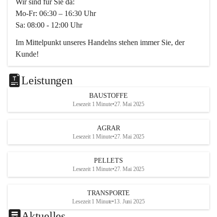
Wir sind für Sie da:
Mo-Fr: 06:30 – 16:30 Uhr
Sa: 08:00 - 12:00 Uhr
Im Mittelpunkt unseres Handelns stehen immer Sie, der 
Kunde!
Das Team ist freundlich, motiviert und bestens geschult in 
den Bereichen
Leistungen
Beratung, Lager sowie Transport. Für alle Ihre Anliegen 
BAUSTOFFE
finden wir eine individuelle Lösung.
Lesezeit 1 Minute
•
27. Mai 2025
Kontaktieren Sie uns:
AGRAR
034728230
Lesezeit 1 Minute
•
27. Mai 2025
office@mayer-lipsch.at
PELLETS
Lesezeit 1 Minute
•
27. Mai 2025
TRANSPORTE
Lesezeit 1 Minute
•
13. Juni 2025
Aktuelles