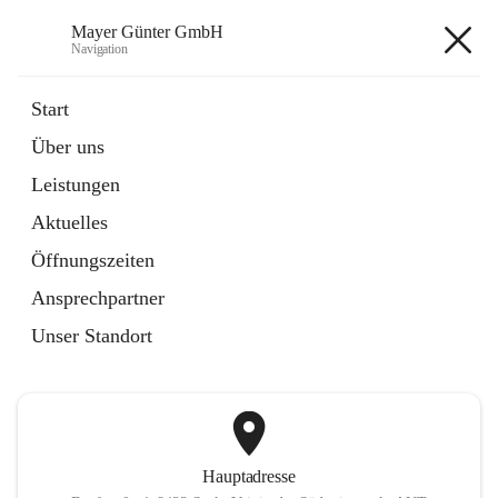
Mayer Günter GmbH
Navigation
Mayer Günter GmbH
Start
Über uns
öffnet
AGRAR
Leistungen
in
Artikel
neuem
Aktuelles
Tab
öffnet
TRANSPORTE
in
Artikel
Öffnungszeiten
neuem
Tab
Ansprechpartner
+2
Unser Standort
Hauptadresse