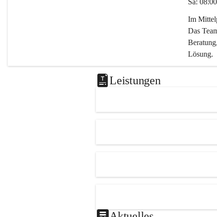
Sa: 08:00
Im Mitte
Das Team 
Beratung,
Lösung.
Kontaktie
Leistungen
0347282
office@m
Aktuelles