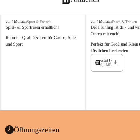
M
M
vor 4 Monaten
vor 4 Monaten
Sport & Freizeit
Essen & Trinken
a
a
Spiel- & Sportrasen erhältlich!
Der Frühling ist da - und wir
y
y
Ostern mit euch!
Robuster Qualitätsrasen für Garten, Spiel 
e
e
r
r
und Sport
Perfekt für Groß und Klein 
G
G
köstlichen Leckereien
ü
ü
n
n
oster(1)
0,1 MB
t
t
e
e
r
r
G
G
m
m
b
b
H
H
Öffnungszeiten