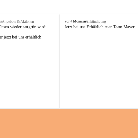
M
en
vor 4 Monaten
Angebote & Aktionen
Ankündigung
a
Rasen wieder sattgrün wird:
Jetzt bei uns Erhältlich euer Team Mayer
y
 jetzt bei uns erhältlich 
e
r
G
ü
n
t
e
r
G
m
b
H