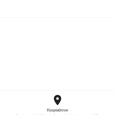
Mayer Günter GmbH
+2
Hauptadresse