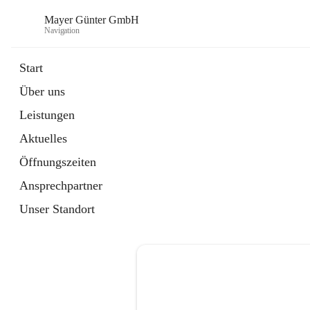
Mayer Günter GmbH
Navigation
Start
Über uns
öffnet
AGRAR
Leistungen
in
Artikel
neuem
Aktuelles
Tab
öffnet
TRANSPORTE
in
Artikel
Öffnungszeiten
neuem
Tab
Ansprechpartner
Unser Standort