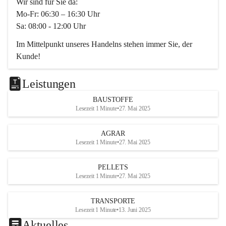
Wir sind für Sie da:
Mo-Fr: 06:30 – 16:30 Uhr
Sa: 08:00 - 12:00 Uhr
Im Mittelpunkt unseres Handelns stehen immer Sie, der 
Kunde!
Das Team ist freundlich, motiviert und bestens geschult in 
den Bereichen
Leistungen
Beratung, Lager sowie Transport. Für alle Ihre Anliegen 
BAUSTOFFE
finden wir eine individuelle Lösung.
Lesezeit 1 Minute
•
27. Mai 2025
Kontaktieren Sie uns:
AGRAR
034728230
Lesezeit 1 Minute
•
27. Mai 2025
office@mayer-lipsch.at
PELLETS
Lesezeit 1 Minute
•
27. Mai 2025
TRANSPORTE
Lesezeit 1 Minute
•
13. Juni 2025
Aktuelles