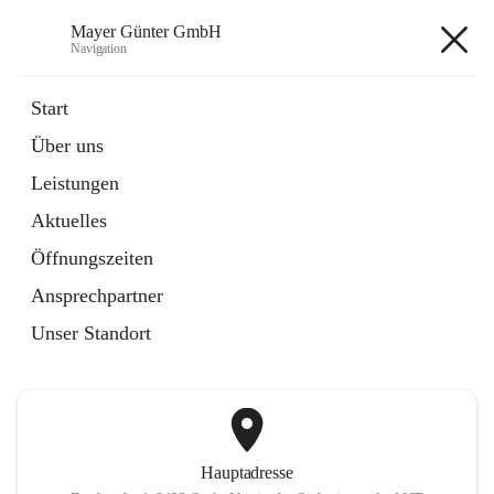
Mayer Günter GmbH
Navigation
Mayer Günter GmbH
Start
Über uns
öffnet
AGRAR
Leistungen
in
Artikel
neuem
Aktuelles
Tab
öffnet
TRANSPORTE
in
Artikel
Öffnungszeiten
neuem
Tab
Ansprechpartner
+2
Unser Standort
Hauptadresse