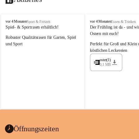
M
M
vor 4 Monaten
vor 4 Monaten
Sport & Freizeit
Essen & Trinken
a
a
Spiel- & Sportrasen erhältlich!
Der Frühling ist da - und wir
y
y
Ostern mit euch!
Robuster Qualitätsrasen für Garten, Spiel 
e
e
r
r
und Sport
Perfekt für Groß und Klein 
G
G
köstlichen Leckereien
ü
ü
n
n
oster(1)
0,1 MB
t
t
e
e
r
r
G
G
m
m
b
b
H
H
Öffnungszeiten