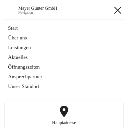
Mayer Günter GmbH
Navigation
Mayer Günter GmbH
Start
Über uns
öffnet
AGRAR
Leistungen
in
Artikel
neuem
Aktuelles
Tab
öffnet
TRANSPORTE
in
Artikel
Öffnungszeiten
neuem
Tab
Ansprechpartner
+2
Unser Standort
Hauptadresse