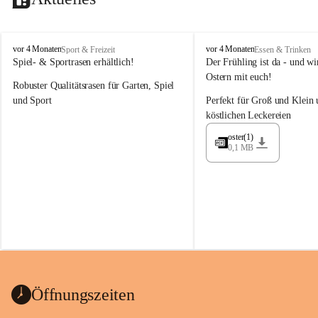
M
M
vor 4 Monaten
vor 4 Monaten
Sport & Freizeit
Essen & Trinken
a
a
Spiel- & Sportrasen erhältlich!
Der Frühling ist da - und wir
y
y
Ostern mit euch!
Robuster Qualitätsrasen für Garten, Spiel 
e
e
r
r
und Sport
Perfekt für Groß und Klein 
G
G
köstlichen Leckereien
ü
ü
n
n
oster(1)
0,1 MB
t
t
e
e
r
r
G
G
m
m
b
b
H
H
Öffnungszeiten