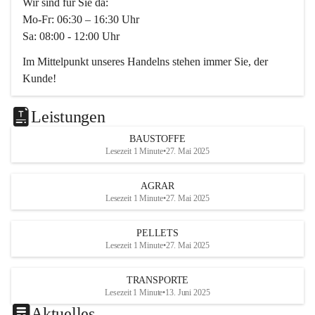
Wir sind für Sie da:
Mo-Fr: 06:30 – 16:30 Uhr
Sa: 08:00 - 12:00 Uhr
Im Mittelpunkt unseres Handelns stehen immer Sie, der 
Kunde!
Das Team ist freundlich, motiviert und bestens geschult in 
den Bereichen
Leistungen
Beratung, Lager sowie Transport. Für alle Ihre Anliegen 
BAUSTOFFE
finden wir eine individuelle Lösung.
Lesezeit 1 Minute
•
27. Mai 2025
Kontaktieren Sie uns:
AGRAR
034728230
Lesezeit 1 Minute
•
27. Mai 2025
office@mayer-lipsch.at
PELLETS
Lesezeit 1 Minute
•
27. Mai 2025
TRANSPORTE
Lesezeit 1 Minute
•
13. Juni 2025
Aktuelles