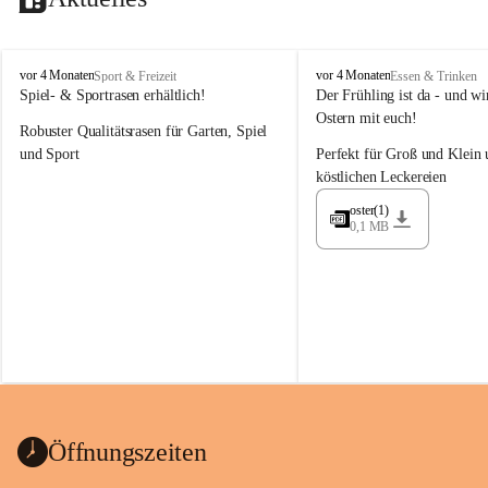
M
M
vor 4 Monaten
vor 4 Monaten
Sport & Freizeit
Essen & Trinken
a
a
Spiel- & Sportrasen erhältlich!
Der Frühling ist da - und wir
y
y
Ostern mit euch!
Robuster Qualitätsrasen für Garten, Spiel 
e
e
r
r
und Sport
Perfekt für Groß und Klein 
G
G
köstlichen Leckereien
ü
ü
n
n
oster(1)
0,1 MB
t
t
e
e
r
r
G
G
m
m
b
b
H
H
Öffnungszeiten