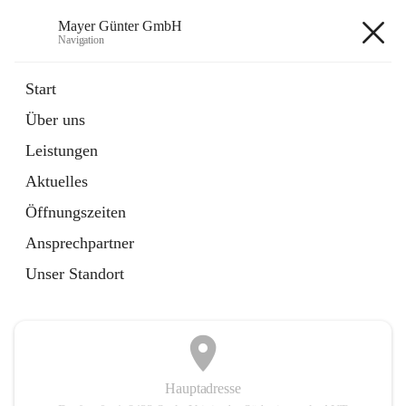
Mayer Günter GmbH
Navigation
Mayer Günter GmbH
Start
Über uns
öffnet
AGRAR
Leistungen
in
Artikel
neuem
Aktuelles
Tab
öffnet
TRANSPORTE
in
Artikel
Öffnungszeiten
neuem
Tab
Ansprechpartner
+2
Unser Standort
Hauptadresse