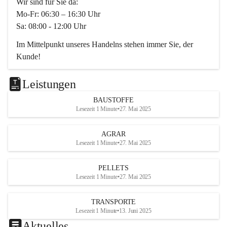
Wir sind für Sie da:
Mo-Fr: 06:30 – 16:30 Uhr
Sa: 08:00 - 12:00 Uhr
Im Mittelpunkt unseres Handelns stehen immer Sie, der 
Kunde!
Das Team ist freundlich, motiviert und bestens geschult in 
den Bereichen
Leistungen
Beratung, Lager sowie Transport. Für alle Ihre Anliegen 
BAUSTOFFE
finden wir eine individuelle Lösung.
Lesezeit 1 Minute
•
27. Mai 2025
Kontaktieren Sie uns:
AGRAR
034728230
Lesezeit 1 Minute
•
27. Mai 2025
office@mayer-lipsch.at
PELLETS
Lesezeit 1 Minute
•
27. Mai 2025
TRANSPORTE
Lesezeit 1 Minute
•
13. Juni 2025
Aktuelles