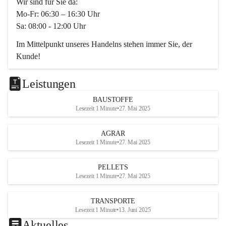
Wir sind für Sie da:
Mo-Fr: 06:30 – 16:30 Uhr
Sa: 08:00 - 12:00 Uhr
Im Mittelpunkt unseres Handelns stehen immer Sie, der 
Kunde!
Das Team ist freundlich, motiviert und bestens geschult in 
den Bereichen
Leistungen
Beratung, Lager sowie Transport. Für alle Ihre Anliegen 
BAUSTOFFE
finden wir eine individuelle Lösung.
Lesezeit 1 Minute
•
27. Mai 2025
Kontaktieren Sie uns:
AGRAR
034728230
Lesezeit 1 Minute
•
27. Mai 2025
office@mayer-lipsch.at
PELLETS
Lesezeit 1 Minute
•
27. Mai 2025
TRANSPORTE
Lesezeit 1 Minute
•
13. Juni 2025
Aktuelles