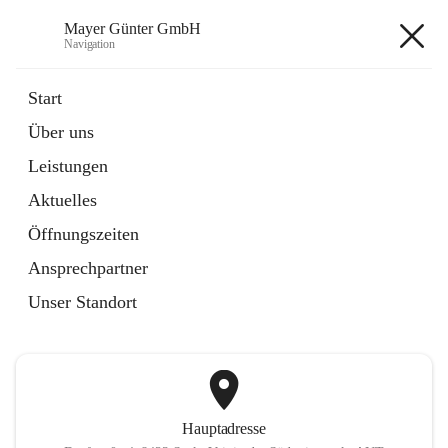
Mayer Günter GmbH
Navigation
Mayer Günter GmbH
Start
Über uns
öffnet
AGRAR
Leistungen
in
Artikel
neuem
Aktuelles
Tab
öffnet
TRANSPORTE
in
Artikel
Öffnungszeiten
neuem
Tab
Ansprechpartner
+2
Unser Standort
Hauptadresse