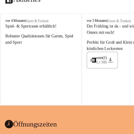
M
M
vor 4 Monaten
vor 5 Monaten
Sport & Freizeit
Essen & Trinken
a
a
Spiel- & Sportrasen erhältlich!
Der Frühling ist da - und wir
y
y
Ostern mit euch!
Robuster Qualitätsrasen für Garten, Spiel 
e
e
r
r
und Sport
Perfekt für Groß und Klein 
G
G
köstlichen Leckereien
ü
ü
n
n
oster(1)
0,1 MB
t
t
e
e
r
r
G
G
m
m
b
b
H
H
Öffnungszeiten