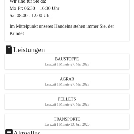
Wir sind für Sie da:
Mo-Fr: 06:30 – 16:30 Uhr
Sa: 08:00 - 12:00 Uhr
Im Mittelpunkt unseres Handelns stehen immer Sie, der 
Kunde!
Das Team ist freundlich, motiviert und bestens geschult in 
den Bereichen
Leistungen
Beratung, Lager sowie Transport. Für alle Ihre Anliegen 
BAUSTOFFE
finden wir eine individuelle Lösung.
Lesezeit 1 Minute
•
27. Mai 2025
Kontaktieren Sie uns:
AGRAR
034728230
Lesezeit 1 Minute
•
27. Mai 2025
office@mayer-lipsch.at
PELLETS
Lesezeit 1 Minute
•
27. Mai 2025
TRANSPORTE
Lesezeit 1 Minute
•
13. Juni 2025
Aktuelles