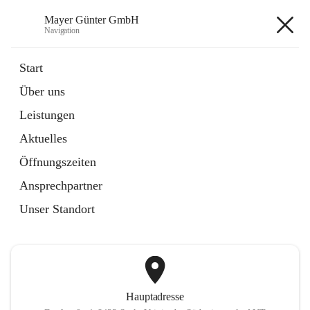
Mayer Günter GmbH
Navigation
Mayer Günter GmbH
Start
Über uns
öffnet
AGRAR
Leistungen
in
Artikel
neuem
Aktuelles
Tab
öffnet
TRANSPORTE
in
Artikel
Öffnungszeiten
neuem
Tab
Ansprechpartner
+2
Unser Standort
Hauptadresse