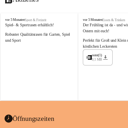
M
M
vor 5 Monaten
vor 5 Monaten
Sport & Freizeit
Essen & Trinken
a
a
Spiel- & Sportrasen erhältlich!
Der Frühling ist da - und wir
y
y
Ostern mit euch!
Robuster Qualitätsrasen für Garten, Spiel 
e
e
r
r
und Sport
Perfekt für Groß und Klein 
G
G
köstlichen Leckereien
ü
ü
n
n
oster(1)
0,1 MB
t
t
e
e
r
r
G
G
m
m
b
b
H
H
Öffnungszeiten